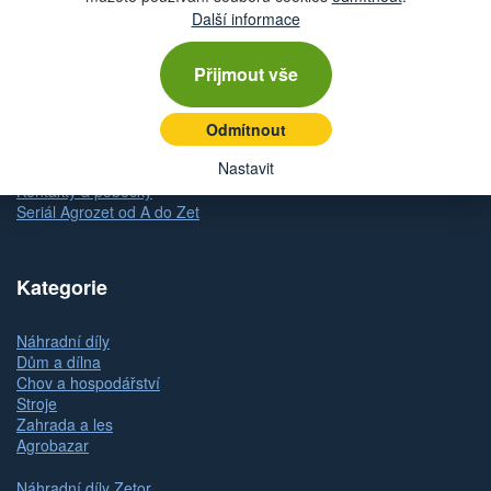
Doprava
Další informace
Dodání zboží
Způsob platby
Odstoupení od kupní smlouvy
Přijmout vše
Reklamace zboží
Dárkové poukazy
Odmítnout
Slovník pojmů
Nastavit
Mapa stránek
Kontakty a pobočky
Seriál Agrozet od A do Zet
Kategorie
Náhradní díly
Dům a dílna
Chov a hospodářství
Stroje
Zahrada a les
Agrobazar
Náhradní díly Zetor