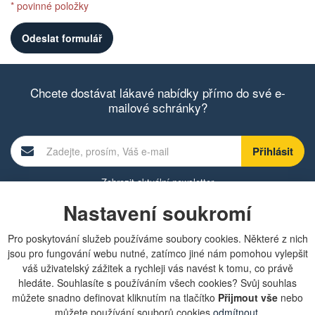
* povinné položky
Chcete dostávat lákavé nabídky přímo do své e-
mailové schránky?
Zobrazit aktuální newsletter
Nastavení soukromí
Pro poskytování služeb používáme soubory cookies. Některé z nich
Rychlá navigace
jsou pro fungování webu nutné, zatímco jiné nám pomohou vylepšit
váš uživatelský zážitek a rychleji vás navést k tomu, co právě
Obchodní podmínky
hledáte. Souhlasíte s používáním všech cookies? Svůj souhlas
Zásady ochrany osobních údajů (GDPR)
můžete snadno definovat kliknutím na tlačítko
Přijmout vše
nebo
Nastavení cookies
můžete používání souborů cookies
odmítnout
.