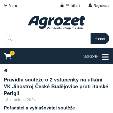
Menu
Přihlášení
Registrace
Hledat
0
Kategorie
Pravidla soutěže o 2 vstupenky na utkání
VK Jihostroj České Budějovice proti italské
Perigii
13. prosince 2024
Pořadatel a vyhlašovatel soutěže