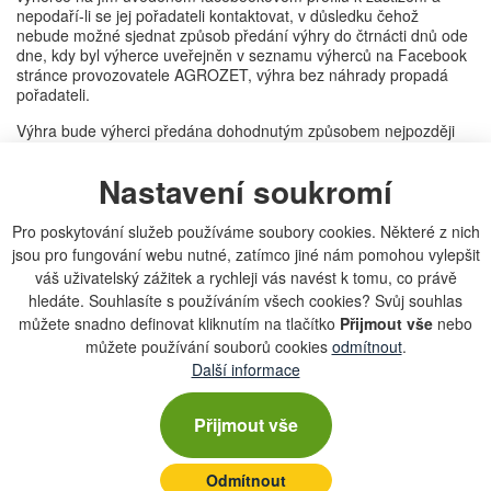
nepodaří-li se jej pořadateli kontaktovat, v důsledku čehož
nebude možné sjednat způsob předání výhry do čtrnácti dnů ode
dne, kdy byl výherce uveřejněn v seznamu výherců na Facebook
stránce provozovatele AGROZET, výhra bez náhrady propadá
pořadateli.
Výhra bude výherci předána dohodnutým způsobem nejpozději
do 7 dnů ode dne zveřejnění výherce v seznamu výherců na
Facebook stránce provozovatele AGROZET. V případě, že se
Nastavení soukromí
výhru nepodaří na adresu k tomuto účelu výhercem poskytnutou
doručit, stane-li se výhra z jiného důvodu nedoručitelnou či
odmítne-li výherce výhru ve lhůtě uvedené ve větě předchozí
Pro poskytování služeb používáme soubory cookies. Některé z nich
převzít, propadá tato výhra bez náhrady pořadateli.
jsou pro fungování webu nutné, zatímco jiné nám pomohou vylepšit
váš uživatelský zážitek a rychleji vás navést k tomu, co právě
Zpracování osobních údajů
hledáte. Souhlasíte s používáním všech cookies? Svůj souhlas
Účastí v soutěži soutěžící vyjadřuje svůj souhlas se správou,
můžete snadno definovat kliknutím na tlačítko
Přijmout vše
nebo
zpracováním a uchováním svých osobních údajů (dále jen
můžete používání souborů cookies
odmítnout
.
„osobní údaje“) pro účely soutěže v rozsahu a způsobem
Další informace
stanoveným zákonem č. 101/2000 Sb., o ochraně osobních
údajů, v platném znění.
Pro případ, že se soutěžící stane
výhercem soutěže, souhlasí s uveřejněním svého jména a
Přijmout vše
příjmení v seznamu výherců na internetových stránkách
provozovatele na Facebookové adrese AGROZET.
Odmítnout