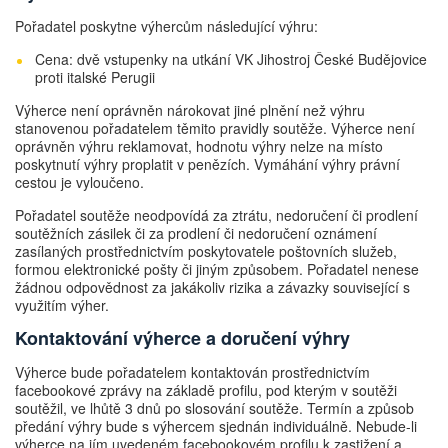
Pořadatel poskytne výhercům následující výhru:
Cena: dvě vstupenky na utkání VK Jihostroj České Budějovice
proti italské Perugii
Výherce není oprávněn nárokovat jiné plnění než výhru
stanovenou pořadatelem těmito pravidly soutěže. Výherce není
oprávněn výhru reklamovat, hodnotu výhry nelze na místo
poskytnutí výhry proplatit v penězích. Vymáhání výhry právní
cestou je vyloučeno.
Pořadatel soutěže neodpovídá za ztrátu, nedoručení či prodlení
soutěžních zásilek či za prodlení či nedoručení oznámení
zasílaných prostřednictvím poskytovatele poštovních služeb,
formou elektronické pošty či jiným způsobem. Pořadatel nenese
žádnou odpovědnost za jakákoliv rizika a závazky související s
využitím výher.
Kontaktování výherce a doručení výhry
Výherce bude pořadatelem kontaktován prostřednictvím
facebookové zprávy na základě profilu, pod kterým v soutěži
soutěžil, ve lhůtě 3 dnů po slosování soutěže. Termín a způsob
předání výhry bude s výhercem sjednán individuálně. Nebude-li
výherce na jím uvedeném facebookovém profilu k zastižení a