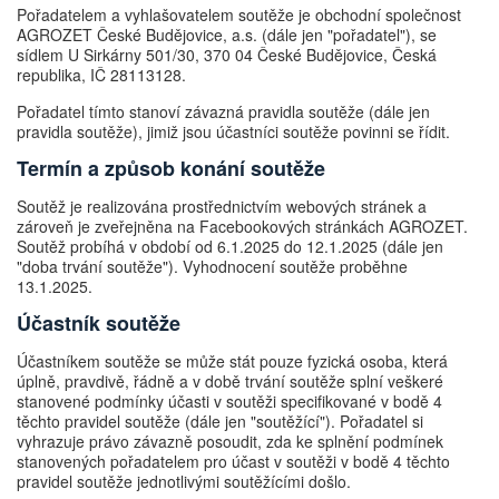
Pořadatelem a vyhlašovatelem soutěže je obchodní společnost
AGROZET České Budějovice, a.s. (dále jen "pořadatel"), se
sídlem U Sirkárny 501/30, 370 04 České Budějovice, Česká
republika, IČ 28113128.
Pořadatel tímto stanoví závazná pravidla soutěže (dále jen
pravidla soutěže), jimiž jsou účastníci soutěže povinni se řídit.
Termín a způsob konání soutěže
Soutěž je realizována prostřednictvím webových stránek a
zároveň je zveřejněna na Facebookových stránkách AGROZET.
Soutěž probíhá v období od 6.1.2025 do 12.1.2025 (dále jen
"doba trvání soutěže").
Vyhodnocení soutěže proběhne
13.1.2025.
Účastník soutěže
Účastníkem soutěže se může stát pouze fyzická osoba, která
úplně, pravdivě, řádně a v době trvání soutěže splní veškeré
stanovené podmínky účasti v soutěži specifikované v bodě 4
těchto pravidel soutěže (dále jen "soutěžící"). Pořadatel si
vyhrazuje právo závazně posoudit, zda ke splnění podmínek
stanovených pořadatelem pro účast v soutěži v bodě 4 těchto
pravidel soutěže jednotlivými soutěžícími došlo.