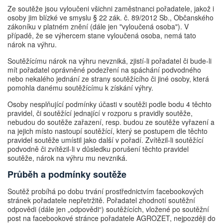
Ze soutěže jsou vyloučeni všichni zaměstnanci pořadatele, jakož i
osoby jim blízké ve smyslu § 22 zák. č. 89/2012 Sb., Občanského
zákoníku v platném znění (dále jen "vyloučená osoba"). V
případě, že se výhercem stane vyloučená osoba, nemá tato
nárok na výhru.
Soutěžícímu nárok na výhru nevzniká, zjistí-li pořadatel či bude-li
mít pořadatel oprávněné podezření na spáchání podvodného
nebo nekalého jednání ze strany soutěžícího či jiné osoby, která
pomohla danému soutěžícímu k získání výhry.
Osoby nesplňující podmínky účasti v soutěži podle bodu 4 těchto
pravidel, či soutěžící jednající v rozporu s pravidly soutěže,
nebudou do soutěže zařazení, resp. budou ze soutěže vyřazení a
na jejich místo nastoupí soutěžící, který se postupem dle těchto
pravidel soutěže umístil jako další v pořadí. Zvítězil-li soutěžící
podvodně či zvítězil-li v důsledku porušení těchto pravidel
soutěže, nárok na výhru mu nevzniká.
Průběh a podmínky soutěže
Soutěž probíhá po dobu trvání prostřednictvím facebookových
stránek pořadatele nepřetržitě. Pořadatel zhodnotí soutěžní
odpovědi (dále jen „odpovědi“) soutěžících, vložené po soutěžní
post na facebookové stránce pořadatele AGROZET, nejpozději do