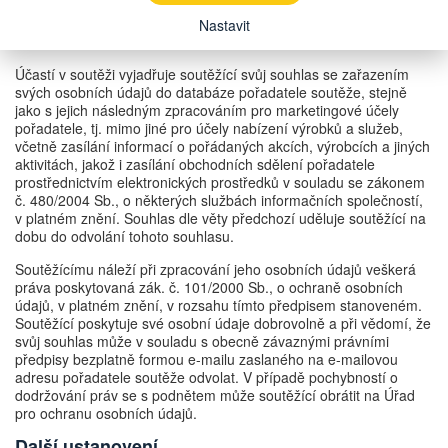
Účastí v soutěži vyjadřuje soutěžící souhlas se zveřejněním svého
příspěvku s uvedením svého jména a příjmení, na Facebook
Nastavit
stránkách pořadatele.
Účastí v soutěži vyjadřuje soutěžící svůj souhlas se zařazením
svých osobních údajů do databáze pořadatele soutěže, stejně
jako s jejich následným zpracováním pro marketingové účely
pořadatele, tj. mimo jiné pro účely nabízení výrobků a služeb,
včetně zasílání informací o pořádaných akcích, výrobcích a jiných
aktivitách, jakož i zasílání obchodních sdělení pořadatele
prostřednictvím elektronických prostředků v souladu se zákonem
č. 480/2004 Sb., o některých službách informačních společností,
v platném znění. Souhlas dle věty předchozí uděluje soutěžící na
dobu do odvolání tohoto souhlasu.
Soutěžícímu náleží při zpracování jeho osobních údajů veškerá
práva poskytovaná zák. č. 101/2000 Sb., o ochraně osobních
údajů, v platném znění, v rozsahu tímto předpisem stanoveném.
Soutěžící poskytuje své osobní údaje dobrovolně a při vědomí, že
svůj souhlas může v souladu s obecně závaznými právními
předpisy bezplatně formou e-mailu zaslaného na e-mailovou
adresu pořadatele soutěže odvolat. V případě pochybností o
dodržování práv se s podnětem může soutěžící obrátit na Úřad
pro ochranu osobních údajů.
Další ustanovení