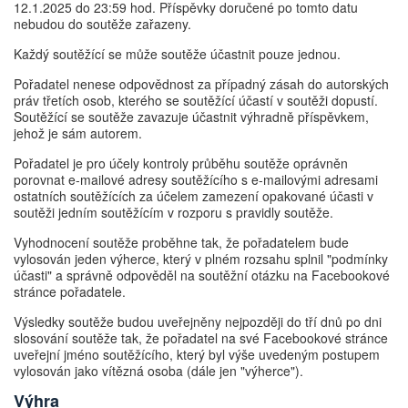
12.1.2025 do 23:59 hod. Příspěvky doručené po tomto datu
nebudou do soutěže zařazeny.
Každý soutěžící se může soutěže účastnit pouze jednou.
Pořadatel nenese odpovědnost za případný zásah do autorských
práv třetích osob, kterého se soutěžící účastí v soutěži dopustí.
Soutěžící se soutěže zavazuje účastnit výhradně příspěvkem,
jehož je sám autorem.
Pořadatel je pro účely kontroly průběhu soutěže oprávněn
porovnat e-mailové adresy soutěžícího s e-mailovými adresami
ostatních soutěžících za účelem zamezení opakované účasti v
soutěži jedním soutěžícím v rozporu s pravidly soutěže.
Vyhodnocení soutěže proběhne tak, že pořadatelem bude
vylosován jeden výherce, který v plném rozsahu splnil "podmínky
účasti" a správně odpověděl na soutěžní otázku na Facebookové
stránce pořadatele.
Výsledky soutěže budou uveřejněny nejpozději do tří dnů po dni
slosování soutěže tak, že pořadatel na své Facebookové stránce
uveřejní jméno soutěžícího, který byl výše uvedeným postupem
vylosován jako vítězná osoba (dále jen "výherce").
Výhra