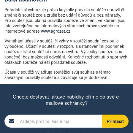
Pořadatel si vyhrazuje právo kdykoliv pravidla soutěže upravit či
změnit či soutěž zcela zrušit bez udání důvodů a bez náhrady.
Pro soutěž jsou platná pravidla soutěže ve znění, ve kterém jsou
tato zveřejněna na internetových stránkách provozovatele na
internetové adrese
www.agrozet.cz.
Vymáhání účasti v soutěži či výhry v soutěži soudní cestou je
vyloučeno. Účastí v soutěži v rozporu s ustanoveními podmínek
soutěže ztrácí soutěžící nárok na výhru. Výsledky soutěže jsou
konečné, bez možnosti odvolání. Konečné rozhodnutí o sporných
otázkách soutěže náleží pořadateli soutěže.
Účastí v soutěži vyjadřuje soutěžící svůj souhlas s těmito
závaznými pravidly soutěže a zavazuje se je dodržovat.
Chcete dostávat lákavé nabídky přímo do své e-
mailové schránky?