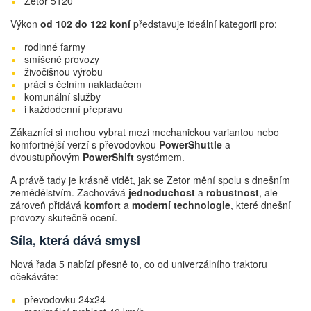
Zetor 5120
Výkon
od 102 do 122 koní
představuje ideální kategorii pro:
rodinné farmy
smíšené provozy
živočišnou výrobu
práci s čelním nakladačem
komunální služby
i každodenní přepravu
Zákazníci si mohou vybrat mezi mechanickou variantou nebo
komfortnější verzí s převodovkou
PowerShuttle
a
dvoustupňovým
PowerShift
systémem.
A právě tady je krásně vidět, jak se Zetor mění spolu s dnešním
zemědělstvím. Zachovává
jednoduchost
a
robustnost
, ale
zároveň přidává
komfort
a
moderní technologie
, které dnešní
provozy skutečně ocení.
Síla, která dává smysl
Nová řada 5 nabízí přesně to, co od univerzálního traktoru
očekáváte:
převodovku 24x24