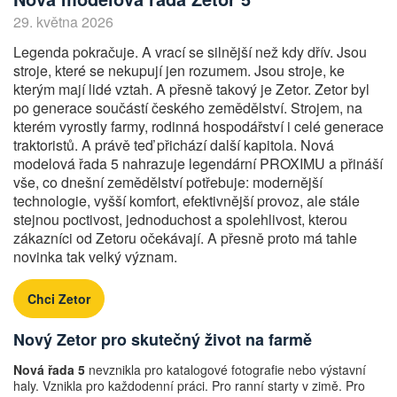
29. května 2026
Legenda pokračuje. A vrací se silnější než kdy dřív. Jsou
stroje, které se nekupují jen rozumem. Jsou stroje, ke
kterým mají lidé vztah. A přesně takový je Zetor. Zetor byl
po generace součástí českého zemědělství. Strojem, na
kterém vyrostly farmy, rodinná hospodářství i celé generace
traktoristů. A právě teď přichází další kapitola. Nová
modelová řada 5 nahrazuje legendární PROXIMU a přináší
vše, co dnešní zemědělství potřebuje: modernější
technologie, vyšší komfort, efektivnější provoz, ale stále
stejnou poctivost, jednoduchost a spolehlivost, kterou
zákazníci od Zetoru očekávají. A přesně proto má tahle
novinka tak velký význam.
Chci Zetor
Nový Zetor pro skutečný život na farmě
Nová řada 5
nevznikla pro katalogové fotografie nebo výstavní
haly. Vznikla pro každodenní práci. Pro ranní starty v zimě. Pro