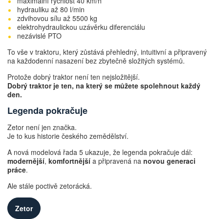
maximální rychlost 40 km/h
hydrauliku až 80 l/min
zdvihovou sílu až 5500 kg
elektrohydraulickou uzávěrku diferenciálu
nezávislé PTO
To vše v traktoru, který zůstává přehledný, intuitivní a připravený
na každodenní nasazení bez zbytečně složitých systémů.
Protože dobrý traktor není ten nejsložitější.
Dobrý traktor je ten, na který se můžete spolehnout každý
den.
Legenda pokračuje
Zetor není jen značka.
Je to kus historie českého zemědělství.
A nová modelová řada 5 ukazuje, že legenda pokračuje dál:
modernější
,
komfortnější
a připravená na
novou generaci
práce
.
Ale stále poctivě zetorácká.
Zetor