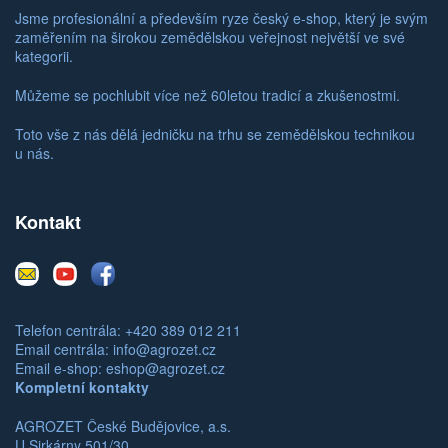
Jsme profesionální a především ryze český e-shop, který je svým
zaměřením na širokou zemědělskou veřejnost největší ve své
kategorii.
Můžeme se pochlubit více než 60letou tradicí a zkušenostmi.
Toto vše z nás dělá jedničku na trhu se zemědělskou technikou
u nás.
Kontakt
E-
Youtube
Facebook
mail
Telefon centrála: +420 389 012 211
Email centrála:
info@agrozet.cz
Email e-shop:
eshop@agrozet.cz
Kompletní kontakty
AGROZET České Budějovice, a.s.
U Sirkárny 501/30