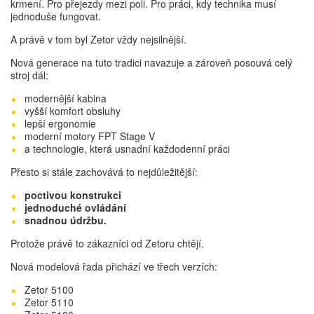
krmení. Pro přejezdy mezi poli. Pro práci, kdy technika musí
jednoduše fungovat.
A právě v tom byl Zetor vždy nejsilnější.
Nová generace na tuto tradici navazuje a zároveň posouvá celý
stroj dál:
modernější kabina
vyšší komfort obsluhy
lepší ergonomie
moderní motory FPT Stage V
a technologie, která usnadní každodenní práci
Přesto si stále zachovává to nejdůležitější:
poctivou konstrukci
jednoduché ovládání
snadnou údržbu.
Protože právě to zákazníci od Zetoru chtějí.
Nová modelová řada přichází ve třech verzích:
Zetor 5100
Zetor 5110