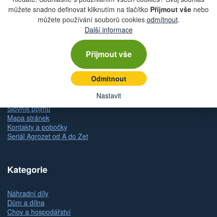
můžete snadno definovat kliknutím na tlačítko
Přijmout vše
nebo
Obchodní podmínky
můžete používání souborů cookies
odmítnout
.
Zásady ochrany osobních údajů (GDPR)
Další informace
Nastavení cookies
Doprava
Dodání zboží
Přijmout vše
Způsob platby
Odstoupení od kupní smlouvy
Odmítnout
Reklamace zboží
Dárkové poukazy
Nastavit
Slovník pojmů
Mapa stránek
Kontakty a pobočky
Seriál Agrozet od A do Zet
Kategorie
Náhradní díly
Dům a dílna
Chov a hospodářství