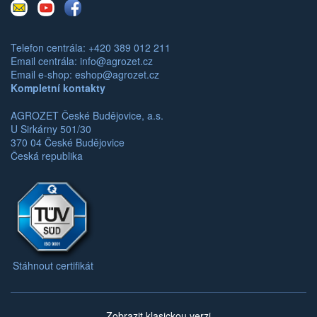
E-
Youtube
Facebook
mail
Telefon centrála: +420 389 012 211
Email centrála:
info@agrozet.cz
Email e-shop:
eshop@agrozet.cz
Kompletní kontakty
AGROZET České Budějovice, a.s.
U Sirkárny 501/30
370 04 České Budějovice
Česká republika
Stáhnout certifikát
Zobrazit klasickou verzi