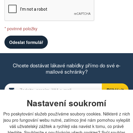
* povinné položky
Chcete dostávat lákavé nabídky přímo do své e-
mailové schránky?
Nastavení soukromí
Zobrazit aktuální newsletter
Pro poskytování služeb používáme soubory cookies. Některé z nich
jsou pro fungování webu nutné, zatímco jiné nám pomohou vylepšit
váš uživatelský zážitek a rychleji vás navést k tomu, co právě
Rychlá navigace
hledáte. Souhlasíte s používáním všech cookies? Svůj souhlas