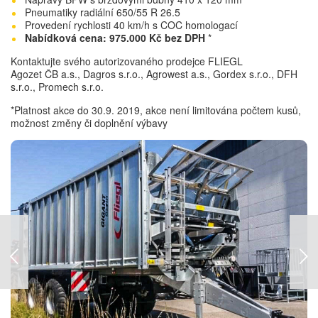
Pneumatiky radiální 650/55 R 26.5
Provedení rychlosti 40 km/h s COC homologací
Nabídková cena: 975.000 Kč bez DPH
*
Kontaktujte svého autorizovaného prodejce FLIEGL
Agozet ČB a.s., Dagros s.r.o., Agrowest a.s., Gordex s.r.o., DFH
s.r.o., Promech s.r.o.
*Platnost akce do 30.9. 2019, akce není limitována počtem kusů,
možnost změny či doplnění výbavy