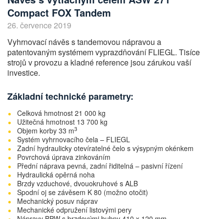
Compact FOX Tandem
26. července 2019
Vyhrnovací návěs s tandemovou nápravou a
patentovaným systémem vyprazdňování FLIEGL. Tisíce
strojů v provozu a kladné reference jsou zárukou vaší
investice.
Základní technické parametry:
Celková hmotnost 21 000 kg
Užitečná hmotnost 13 700 kg
3
Objem korby 33 m
Systém vyhrnovacího čela – FLIEGL
Zadní hydraulicky otevíratelné čelo s výsypným okénkem
Povrchová úprava zinkováním
Přední náprava pevná, zadní řiditelná – pasivní řízení
Hydraulická opěrná noha
Brzdy vzduchové, dvouokruhové s ALB
Spodní oj se závěsem K 80 (možno otočit)
Mechanický posuv náprav
Mechanické odpružení listovými pery
Nápravy BPW s brzdovými bubny 410 x 120 mm