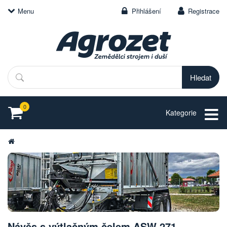
Menu
Přihlášení
Registrace
Hledat
0
Kategorie
Návěs s výtlačným čelem ASW 271