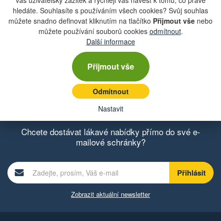
váš uživatelský zážitek a rychleji vás navést k tomu, co právě
hledáte. Souhlasíte s používáním všech cookies? Svůj souhlas
můžete snadno definovat kliknutím na tlačítko
Přijmout vše
nebo
můžete používání souborů cookies
odmítnout
.
Další informace
Přijmout vše
* povinné položky
Odmítnout
Nastavit
Chcete dostávat lákavé nabídky přímo do své e-
mailové schránky?
Zobrazit aktuální newsletter