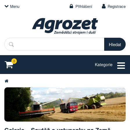
Menu
Přihlášení
Registrace
Hledat
0
Kategorie
Galerie – Soutěž o vstupenky na Země