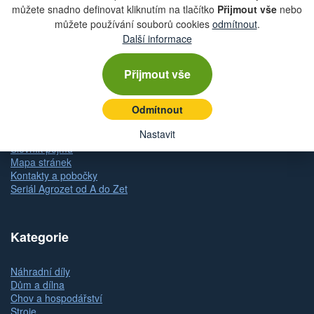
můžete snadno definovat kliknutím na tlačítko
Přijmout vše
nebo
Obchodní podmínky
můžete používání souborů cookies
odmítnout
.
Zásady ochrany osobních údajů (GDPR)
Další informace
Nastavení cookies
Doprava
Dodání zboží
Přijmout vše
Způsob platby
Odstoupení od kupní smlouvy
Reklamace zboží
Odmítnout
Dárkové poukazy
Nastavit
Slovník pojmů
Mapa stránek
Kontakty a pobočky
Seriál Agrozet od A do Zet
Kategorie
Náhradní díly
Dům a dílna
Chov a hospodářství
Stroje