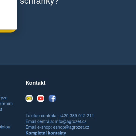
ilové schránky?
Kontakt
E-
Youtube
Facebook
ryze
mail
měřením
st
Telefon centrála: +420 389 012 211
Email centrála:
info@agrozet.cz
0letou
Email e-shop:
eshop@agrozet.cz
Kompletní kontakty