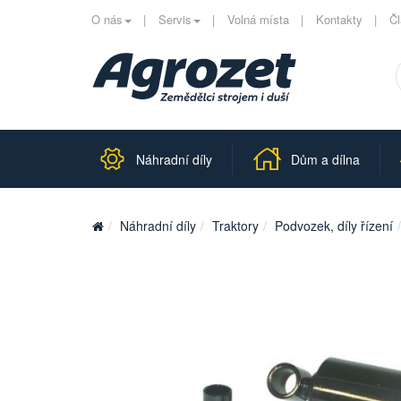
O nás
Servis
Volná místa
Kontakty
Č
Náhradní díly
Dům a dílna
Náhradní díly
Traktory
Podvozek, díly řízení