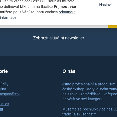
t lákavé nabídky přímo do své e-ma
žíváním všech cookies? Svůj souhlas můžete
Nastavit
o definovat kliknutím na tlačítko
Přijmout vše
můžete používání souborů cookies
odmítnout
.
 informace
Zobrazit aktuální newsletter
orie
O nás
 díly
Jsme profesionální a především 
ílna
český e-shop, který je svým za
hospodářství
na širokou zemědělskou veřejno
největší ve své kategorii.
 a les
ar
Můžeme se pochlubit více než 6
tradicí a zkušenostmi.