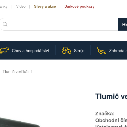
lánky
Video
Slevy a akce
Dárkové poukazy
Hledat
Chov a hospodářství
Stroje
Zahrada a
Tlumič vertikální
Tlumič ve
Značka:
Obchodní čís