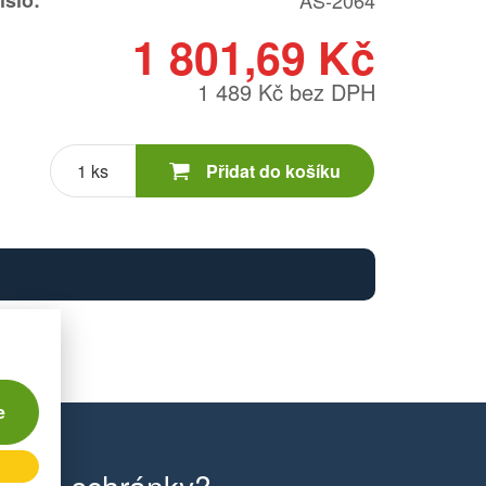
íslo:
AS-2064
1 801,69 Kč
1 489 Kč bez DPH
Počet
kusů
Přidat do košíku
e