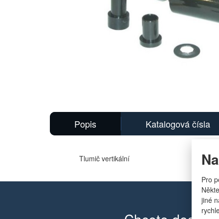
Hlavní
obrázek
Popis
Katalogová čísla
Na
Tlumič vertikální
Pro p
Někte
jiné 
rychl