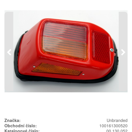
Předchozí
Násl
Značka:
Unbranded
Obchodní číslo:
100161300520
Katalogové číslo:
00 130 052