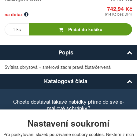
742,94 Kč
na dotaz
614 Kč bez DPH
Počet
kusů
Přidat do košíku
Popis
Svítilna obrysová + směrová zadní pravá žlutá/červená
Katalogová čísla
Chcete dostávat lákavé nabídky přímo do své e-
mailové schránky?
Nastavení soukromí
Pro poskytování služeb používáme soubory cookies. Některé z nich