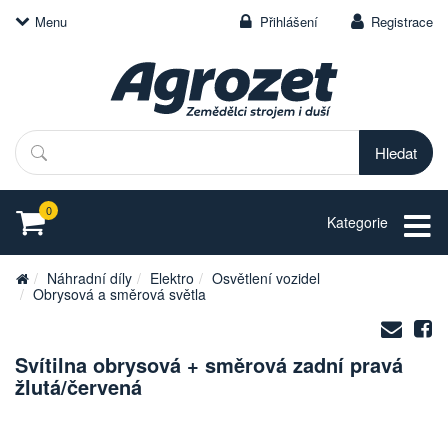
Menu
Přihlášení
Registrace
Hledat
0
Kategorie
Náhradní díly
Elektro
Osvětlení vozidel
Obrysová a směrová světla
Zasl
S
na
Svítilna obrysová + směrová zadní pravá
e-
žlutá/červená
mail