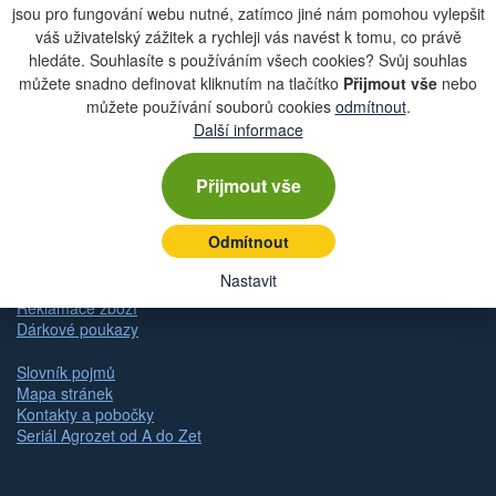
Zobrazit aktuální newsletter
jsou pro fungování webu nutné, zatímco jiné nám pomohou vylepšit
váš uživatelský zážitek a rychleji vás navést k tomu, co právě
hledáte. Souhlasíte s používáním všech cookies? Svůj souhlas
můžete snadno definovat kliknutím na tlačítko
Přijmout vše
nebo
Rychlá navigace
můžete používání souborů cookies
odmítnout
.
Další informace
Obchodní podmínky
Zásady ochrany osobních údajů (GDPR)
Přijmout vše
Nastavení cookies
Doprava
Odmítnout
Dodání zboží
Způsob platby
Nastavit
Odstoupení od kupní smlouvy
Reklamace zboží
Dárkové poukazy
Slovník pojmů
Mapa stránek
Kontakty a pobočky
Seriál Agrozet od A do Zet