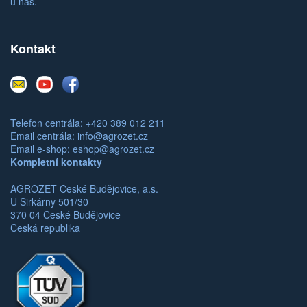
u nás.
Kontakt
E-
Youtube
Facebook
mail
Telefon centrála: +420 389 012 211
Email centrála:
info@agrozet.cz
Email e-shop:
eshop@agrozet.cz
Kompletní kontakty
AGROZET České Budějovice, a.s.
U Sirkárny 501/30
370 04 České Budějovice
Česká republika