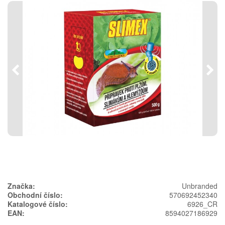
Předchozí
Násl
Značka:
Unbranded
Obchodní číslo:
570692452340
Katalogové číslo:
6926_CR
EAN:
8594027186929