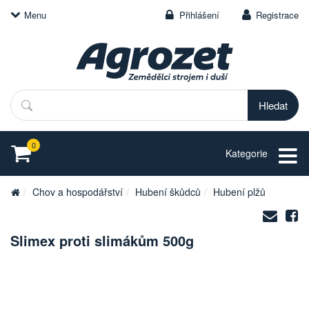
Menu
Přihlášení
Registrace
Hledat
0
Kategorie
Chov a hospodářství
Hubení škůdců
Hubení plžů
Zasl
S
na
Slimex proti slimákům 500g
e-
mail