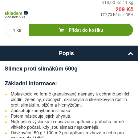
418,00 Kč / 1 kg
209 Kč
skladem
172,73 Kč bez DPH
více než 5 ks
Počet
kusů
Přidat do košíku
Popis
Slimex proti slimákům 500g
Základní informace:
Moluskocid ve formě granulované návnady k ochraně polních
plodin, zeleniny, ovocných, okrasných a skleníkových rostlin
proti slimákům, plžům a hlemýžďům.
Způsobují znehybnění slimáků.
Potom následuje jejich uhynutí.
Nejlepších výsledků je dosaženo aplikací v průběhu mírně
vlhkého počasí, kdy jsou slimáci nejaktivnější.
Dávkování: 50 g / 100 m2 pro aplikaci rozhozem nebo pro