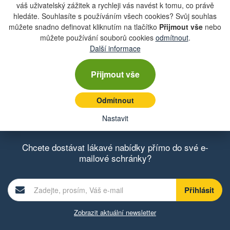
váš uživatelský zážitek a rychleji vás navést k tomu, co právě
hledáte. Souhlasíte s používáním všech cookies? Svůj souhlas
můžete snadno definovat kliknutím na tlačítko
Přijmout vše
nebo
můžete používání souborů cookies
odmítnout
.
Další informace
Přijmout vše
Odmítnout
Katalogová čísla
Nastavit
Chcete dostávat lákavé nabídky přímo do své e-
mailové schránky?
Zobrazit aktuální newsletter