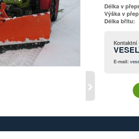
Délka v přep
Výška v přep
Délka břitu:
Kontaktní
VESEL
E-mail:
ves
Následující