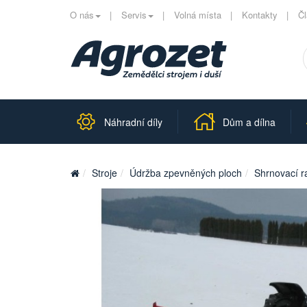
O nás
Servis
Volná místa
Kontakty
Č
Náhradní díly
Dům a dílna
Stroje
Údržba zpevněných ploch
Shrnovací r