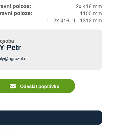
ravní poloze:
2x 416 mm
ravní poloze:
1100 mm
I - 2x 416, II - 1312 mm
 osoba
Ý Petr
ely@agrozet.cz
Odeslat poptávku