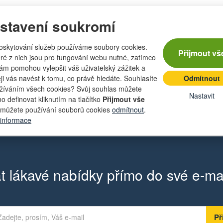
ry SRT-1 2400
stavení soukromí
vena závěsem kategorie I nebo II, který umožňuje příčné kopírov
oskytování služeb používáme soubory cookies.
Přijmout vš
ana, levá strana, "T" a "V". Změna přestavení úhlu je prováděna 
ré z nich jsou pro fungování webu nutné, zatímco
dé křídlo samostatně. Základním vybavením je břit z materiálu H
nám pomohou vylepšit váš uživatelský zážitek a
a ve špici. Vyráběné pracovní záběry jsou: 1800 mm, 2000 mm,
eji vás navést k tomu, co právě hledáte. Souhlasíte
Odmítnout
vní rychlost je 40 km/hod. Příplatková výbava: gumový břit, pozi
žíváním všech cookies? Svůj souhlas můžete
Nastavit
u musí být použita opěrná kola.
o definovat kliknutím na tlačítko
Přijmout vše
můžete používání souborů cookies
odmítnout
.
 informace
t lákavé nabídky přímo do své e-ma