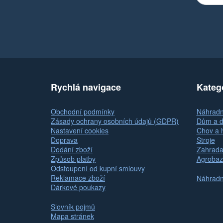
Rychlá navigace
Kateg
Obchodní podmínky
Náhradní
Zásady ochrany osobních údajů (GDPR)
Dům a d
Nastavení cookies
Chov a 
Doprava
Stroje
Dodání zboží
Zahrada
Způsob platby
Agrobaz
Odstoupení od kupní smlouvy
Reklamace zboží
Náhradní
Dárkové poukazy
Slovník pojmů
Mapa stránek