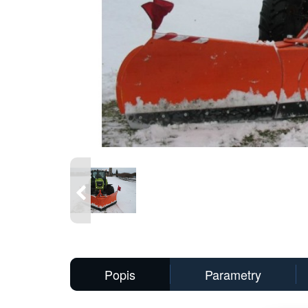
Hlavní
obrázek
Předchozí
Popis
Parametry