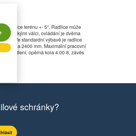
ání radlice terénu +- 5°. Radlice může
e
hydraulickými válci, ovládání je dvěma
ardox. Ve standardní výbavě je radlice
 2200 mm a 2400 mm. Maximální pracovní
ční osvětlení, opěrná kola 4.00-8, závěs
ilové schránky?