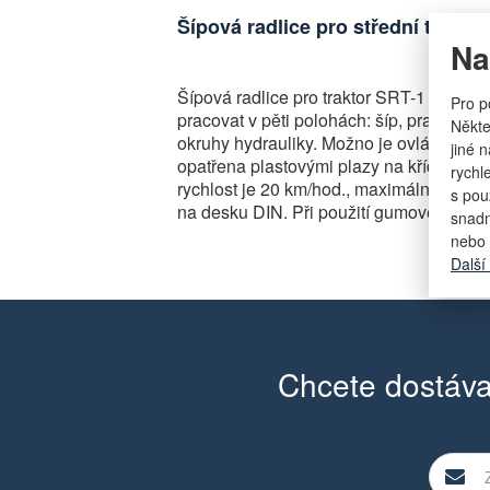
Šípová radlice pro střední trakto
Na
Šípová radlice pro traktor SRT-1 je vyba
Pro p
pracovat v pěti polohách: šíp, pravá str
Někte
okruhy hydrauliky. Možno je ovládat kaž
jiné 
opatřena plastovými plazy na křídlech 
rychl
rychlost je 20 km/hod., maximální přepra
s pou
na desku DIN. Při použití gumového břit
snadn
nebo 
Další
Chcete dostáva