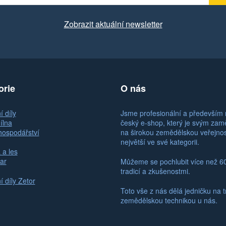
Zobrazit aktuální newsletter
orie
O nás
 díly
Jsme profesionální a především 
ílna
český e-shop, který je svým za
hospodářství
na širokou zemědělskou veřejno
největší ve své kategorii.
 a les
ar
Můžeme se pochlubit více než 6
tradicí a zkušenostmi.
 díly Zetor
Toto vše z nás dělá jedničku na t
zemědělskou technikou u nás.