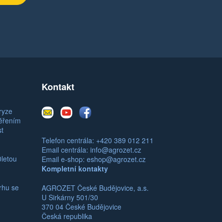
Kontakt
E-
Youtube
Facebook
ryze
mail
měřením
st
Telefon centrála: +420 389 012 211
Email centrála:
info@agrozet.cz
0letou
Email e-shop:
eshop@agrozet.cz
Kompletní kontakty
rhu se
AGROZET České Budějovice, a.s.
U Sirkárny 501/30
370 04 České Budějovice
Česká republika