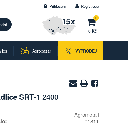
Přihlášení
Registrace
0
0 Kč
 les
Agrobazar
VÝPRODEJ
Zaslat
Vytisknout
Sdílet
na
adlice SRT-1 2400
e-
mail
Agrometall
lo:
01811