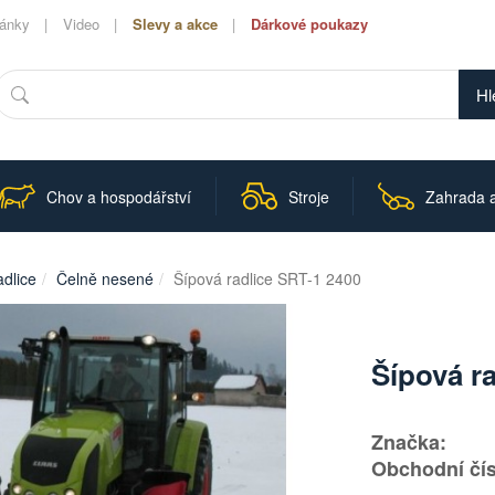
lánky
Video
Slevy a akce
Dárkové poukazy
Hledat
Chov a hospodářství
Stroje
Zahrada a
adlice
Čelně nesené
Šípová radlice SRT-1 2400
Šípová r
Značka:
Obchodní čís