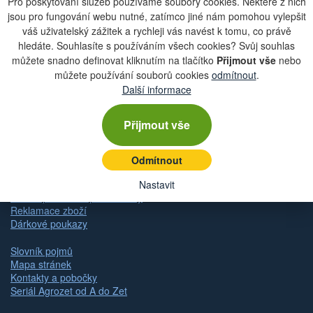
Pro poskytování služeb používáme soubory cookies. Některé z nich
jsou pro fungování webu nutné, zatímco jiné nám pomohou vylepšit
Zobrazit aktuální newsletter
váš uživatelský zážitek a rychleji vás navést k tomu, co právě
hledáte. Souhlasíte s používáním všech cookies? Svůj souhlas
můžete snadno definovat kliknutím na tlačítko
Přijmout vše
nebo
můžete používání souborů cookies
odmítnout
.
Rychlá navigace
Další informace
Obchodní podmínky
Přijmout vše
Zásady ochrany osobních údajů (GDPR)
Nastavení cookies
Doprava
Odmítnout
Dodání zboží
Způsob platby
Nastavit
Odstoupení od kupní smlouvy
Reklamace zboží
Dárkové poukazy
Slovník pojmů
Mapa stránek
Kontakty a pobočky
Seriál Agrozet od A do Zet