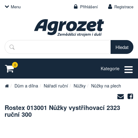
Menu
Přihlášení
Registrace
Hledat
0
Kategorie
Dům a dílna
Nářadí ruční
Nůžky
Nůžky na plech
Zasl
S
na
Rostex 013001 Nůžky vystřihovací 2323
e-
ruční 300
mail