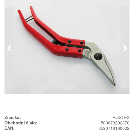
Předchozí
Násl
Značka:
ROSTEX
Obchodní číslo:
500073202370
EAN:
8590718160032