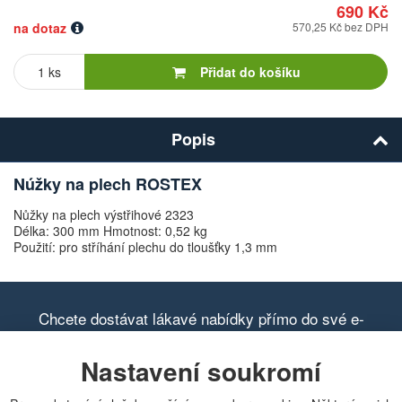
690 Kč
na dotaz
570,25 Kč bez DPH
Počet
kusů
Přidat do košíku
Popis
Núžky na plech ROSTEX
Nůžky na plech výstřihové 2323
Délka: 300 mm Hmotnost: 0,52 kg
Použití: pro stříhání plechu do tloušťky 1,3 mm
Chcete dostávat lákavé nabídky přímo do své e-
mailové schránky?
Nastavení soukromí