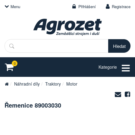
Menu
Přihlášení
Registrace
Hledat
0
Kategorie
Náhradní díly
Traktory
Motor
Zasl
S
na
Řemenice 89003030
e-
mail