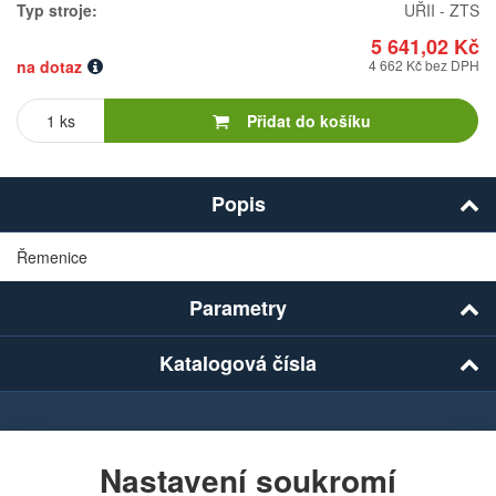
Typ stroje:
UŘII - ZTS
5 641,02 Kč
na dotaz
4 662 Kč bez DPH
Počet
kusů
Přidat do košíku
Popis
Řemenice
Parametry
Katalogová čísla
Chcete dostávat lákavé nabídky přímo do své e-
mailové schránky?
Nastavení soukromí