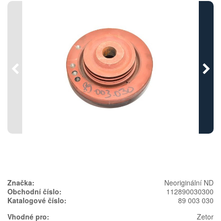
Předchozí
Násl
Značka:
Neoriginální ND
Obchodní číslo:
112890030300
Katalogové číslo:
89 003 030
Vhodné pro:
Zetor