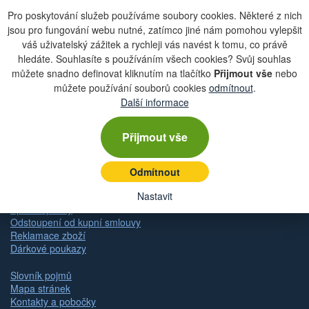
Pro poskytování služeb používáme soubory cookies. Některé z nich
jsou pro fungování webu nutné, zatímco jiné nám pomohou vylepšit
váš uživatelský zážitek a rychleji vás navést k tomu, co právě
Zobrazit aktuální newsletter
hledáte. Souhlasíte s používáním všech cookies? Svůj souhlas
můžete snadno definovat kliknutím na tlačítko
Přijmout vše
nebo
můžete používání souborů cookies
odmítnout
.
Další informace
Rychlá navigace
Přijmout vše
Obchodní podmínky
Zásady ochrany osobních údajů (GDPR)
Nastavení cookies
Odmítnout
Doprava
Dodání zboží
Nastavit
Způsob platby
Odstoupení od kupní smlouvy
Reklamace zboží
Dárkové poukazy
Slovník pojmů
Mapa stránek
Kontakty a pobočky