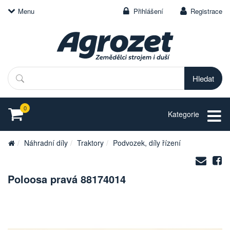
Menu
Přihlášení
Registrace
Hledat
0
Kategorie
Náhradní díly
Traktory
Podvozek, díly řízení
Zasl
S
na
Poloosa pravá 88174014
e-
mail