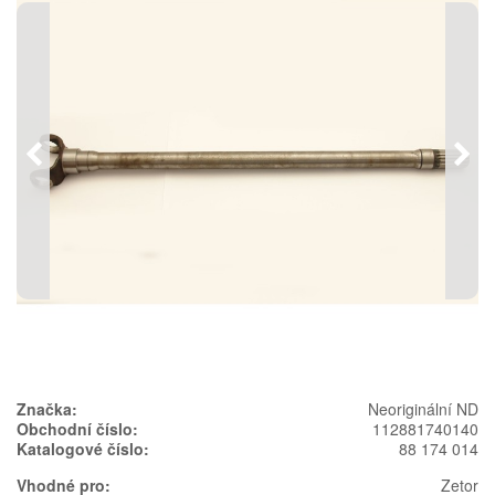
Předchozí
Násl
Značka:
Neoriginální ND
Obchodní číslo:
112881740140
Katalogové číslo:
88 174 014
Vhodné pro:
Zetor