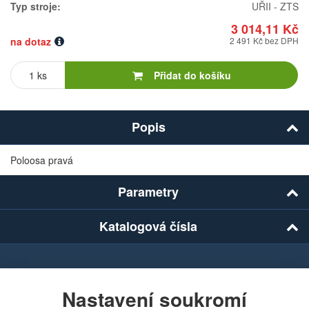
Typ stroje:
UŘII - ZTS
3 014,11 Kč
na dotaz
2 491 Kč bez DPH
Počet
kusů
Přidat do košíku
Popis
Poloosa pravá
Parametry
Katalogová čísla
Chcete dostávat lákavé nabídky přímo do své e-
mailové schránky?
Nastavení soukromí