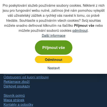
Pro poskytování služeb používáme soubory cookies. Některé z nich
jsou pro fungování webu nutné, zatímco jiné nám pomohou vylepšit
váš uživatelský zážitek a rychleji vás navést k tomu, co právě
Zobrazit aktuální newsletter
hledáte. Souhlasíte s používáním všech cookies? Svůj souhlas
můžete snadno definovat kliknutím na tlačítko
Přijmout vše
nebo
můžete používání souborů cookies
odmítnout
.
Další informace
Rychlá navigace
Přijmout vše
Obchodní podmínky
Zásady ochrany osobních údajů (GDPR)
Nastavení cookies
Odmítnout
Doprava
Dodání zboží
Nastavit
Způsob platby
Odstoupení od kupní smlouvy
Reklamace zboží
Dárkové poukazy
Slovník pojmů
Mapa stránek
Kontakty a pobočky