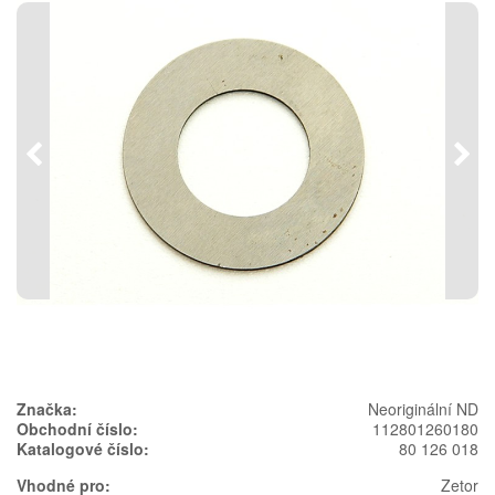
Předchozí
Násl
Značka:
Neoriginální ND
Obchodní číslo:
112801260180
Katalogové číslo:
80 126 018
Vhodné pro:
Zetor