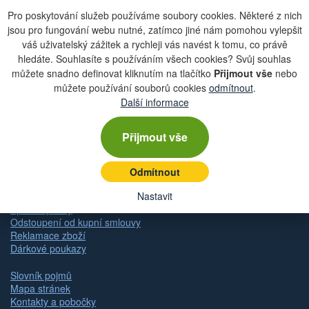
Pro poskytování služeb používáme soubory cookies. Některé z nich
jsou pro fungování webu nutné, zatímco jiné nám pomohou vylepšit
váš uživatelský zážitek a rychleji vás navést k tomu, co právě
Zobrazit aktuální newsletter
hledáte. Souhlasíte s používáním všech cookies? Svůj souhlas
můžete snadno definovat kliknutím na tlačítko
Přijmout vše
nebo
můžete používání souborů cookies
odmítnout
.
Další informace
Rychlá navigace
Přijmout vše
Obchodní podmínky
Zásady ochrany osobních údajů (GDPR)
Nastavení cookies
Odmítnout
Doprava
Dodání zboží
Nastavit
Způsob platby
Odstoupení od kupní smlouvy
Reklamace zboží
Dárkové poukazy
Slovník pojmů
Mapa stránek
Kontakty a pobočky