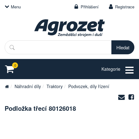
Menu
Přihlášení
Registrace
Hledat
0
Kategorie
Náhradní díly
Traktory
Podvozek, díly řízení
Zasl
S
na
Podložka třecí 80126018
e-
mail