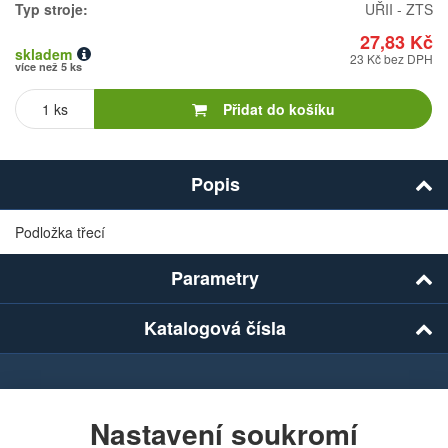
Typ stroje:
UŘII - ZTS
27,83 Kč
skladem
23 Kč bez DPH
více než 5 ks
Počet
kusů
Přidat do košíku
Popis
Podložka třecí
Parametry
Katalogová čísla
Chcete dostávat lákavé nabídky přímo do své e-
mailové schránky?
Nastavení soukromí