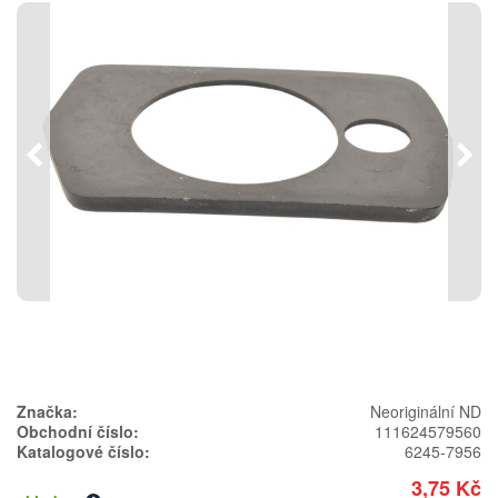
Předchozí
Násl
Značka:
Neoriginální ND
Obchodní číslo:
111624579560
Katalogové číslo:
6245-7956
3,75 Kč