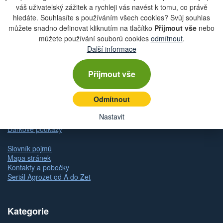
váš uživatelský zážitek a rychleji vás navést k tomu, co právě
hledáte. Souhlasíte s používáním všech cookies? Svůj souhlas
Rychlá navigace
můžete snadno definovat kliknutím na tlačítko
Přijmout vše
nebo
můžete používání souborů cookies
odmítnout
.
Další informace
Obchodní podmínky
Zásady ochrany osobních údajů (GDPR)
Nastavení cookies
Přijmout vše
Doprava
Dodání zboží
Odmítnout
Způsob platby
Odstoupení od kupní smlouvy
Nastavit
Reklamace zboží
Dárkové poukazy
Slovník pojmů
Mapa stránek
Kontakty a pobočky
Seriál Agrozet od A do Zet
Kategorie