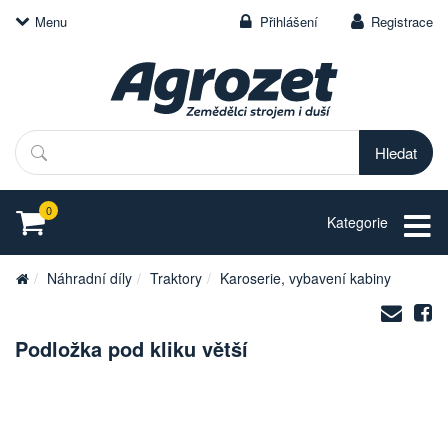
Menu
Přihlášení
Registrace
Hledat
0
Kategorie
Náhradní díly
Traktory
Karoserie, vybavení kabiny
Zasl
S
na
Podložka pod kliku větší
e-
mail