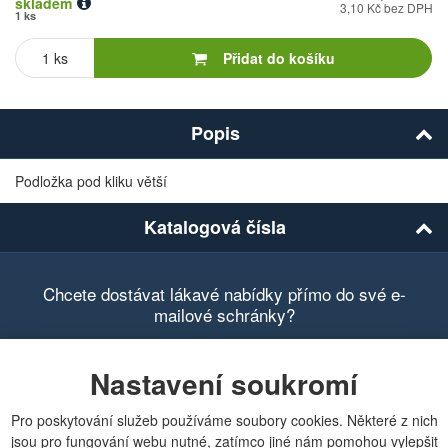
skladem
3,10 Kč bez DPH
1 ks
Počet
kusů
Přidat do košíku
Popis
Podložka pod kliku větší
Katalogová čísla
Chcete dostávat lákavé nabídky přímo do své e-
mailové schránky?
Nastavení soukromí
Pro poskytování služeb používáme soubory cookies. Některé z nich
Zobrazit aktuální newsletter
jsou pro fungování webu nutné, zatímco jiné nám pomohou vylepšit