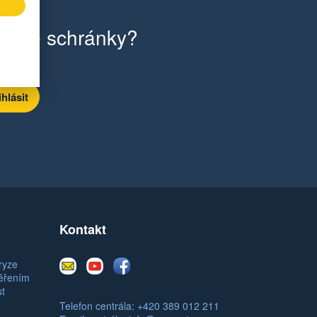
ilové schránky?
Kontakt
E-
Youtube
Facebook
ryze
mail
měřením
st
Telefon centrála: +420 389 012 211