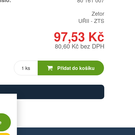
íslo:
80 161 007
Zetor
UŘII - ZTS
97,53 Kč
80,60 Kč bez DPH
Počet
kusů
Přidat do košíku
e