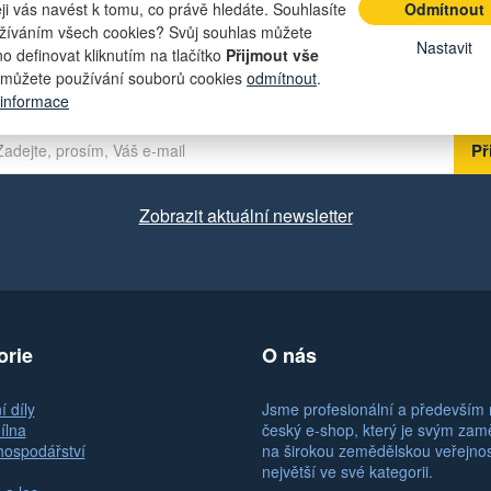
eji vás navést k tomu, co právě hledáte. Souhlasíte
Odmítnout
žíváním všech cookies? Svůj souhlas můžete
t lákavé nabídky přímo do své e-ma
Nastavit
o definovat kliknutím na tlačítko
Přijmout vše
můžete používání souborů cookies
odmítnout
.
 informace
Zobrazit aktuální newsletter
orie
O nás
 díly
Jsme profesionální a především 
ílna
český e-shop, který je svým za
hospodářství
na širokou zemědělskou veřejno
největší ve své kategorii.