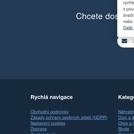
rychl
s pou
Chcete dostáva
snadn
nebo 
Další
Rychlá navigace
Kateg
Obchodní podmínky
Náhradní
Zásady ochrany osobních údajů (GDPR)
Dům a d
Nastavení cookies
Chov a 
Doprava
Stroje