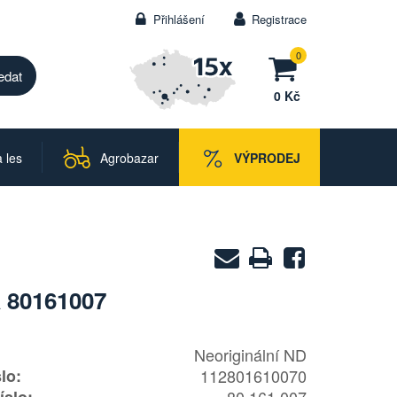
Přihlášení
Registrace
0
0 Kč
 les
Agrobazar
VÝPRODEJ
Zaslat
Vytisknout
Sdílet
na
 80161007
e-
mail
Neoriginální ND
lo:
112801610070