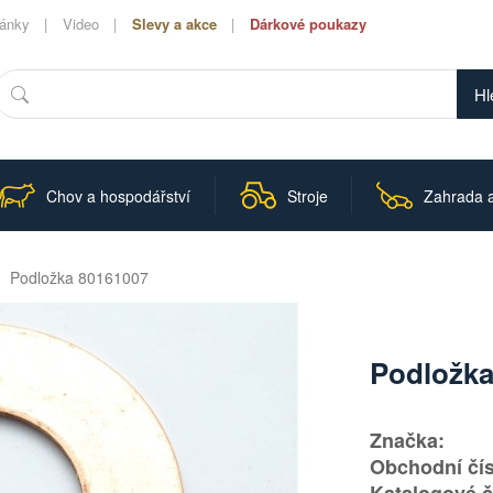
lánky
Video
Slevy a akce
Dárkové poukazy
Hledat
Chov a hospodářství
Stroje
Zahrada a
Podložka 80161007
Podložka
Značka:
Obchodní čís