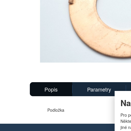
Hlavní
obrázek
Popis
Parametry
Na
Podložka
Pro p
Někte
jiné 