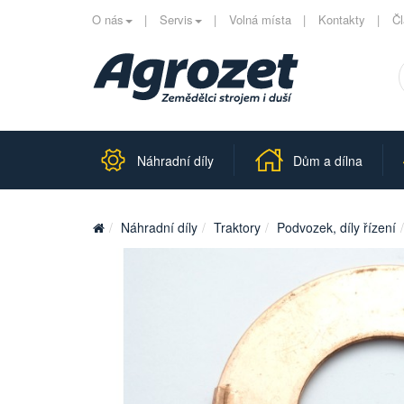
O nás
Servis
Volná místa
Kontakty
Č
Náhradní díly
Dům a dílna
Náhradní díly
Traktory
Podvozek, díly řízení