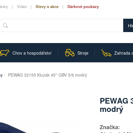
lánky
Video
Slevy a akce
Dárkové poukazy
Hledat
Chov a hospodářství
Stroje
Zahrada a
ny
PEWAG 32155 Kluzák 45° GBV 5/6 modrý
PEWAG 32
modrý
Značka: