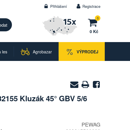
Přihlášení
Registrace
0
0 Kč
 les
Agrobazar
VÝPRODEJ
Zaslat
Vytisknout
Sdílet
na
155 Kluzák 45° GBV 5/6
e-
mail
PEWAG