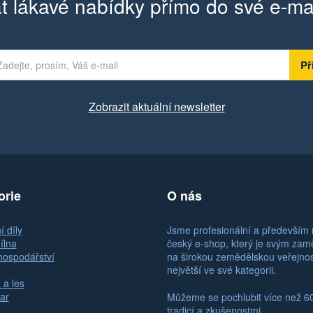
t lákavé nabídky přímo do své e-ma
Zobrazit aktuální newsletter
orie
O nás
 díly
Jsme profesionální a především 
ílna
český e-shop, který je svým za
hospodářství
na širokou zemědělskou veřejno
největší ve své kategorii.
 a les
ar
Můžeme se pochlubit více než 6
tradicí a zkušenostmi.