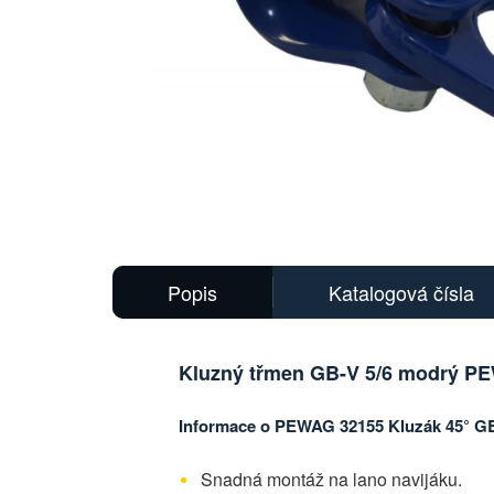
Hlavní
obrázek
Popis
Katalogová čísla
Kluzný třmen GB-V 5/6 modrý P
Informace o PEWAG 32155 Kluzák 45° G
Snadná montáž na lano navijáku.