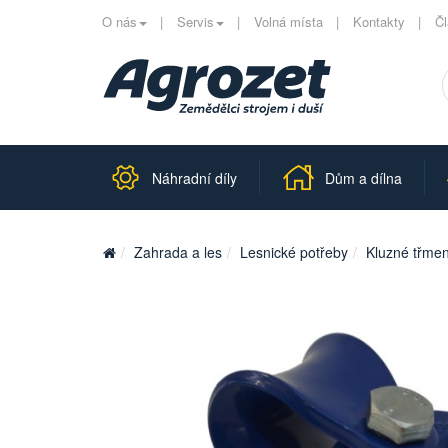
O nás
Servis
Volná místa
Kontakty
Č
Náhradní díly
Dům a dílna
Zahrada a les
Lesnické potřeby
Kluzné třme