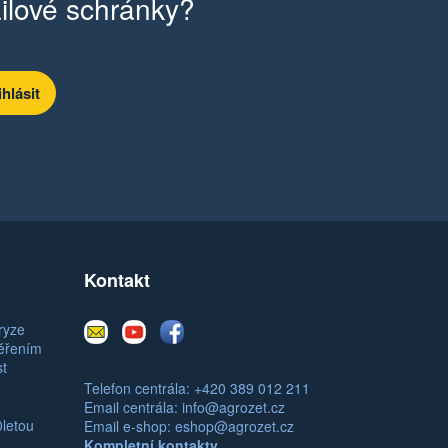
ilové schránky?
Kontakt
E-
Youtube
Facebook
ryze
mail
měřením
st
Telefon centrála: +420 389 012 211
Email centrála:
info@agrozet.cz
0letou
Email e-shop:
eshop@agrozet.cz
Kompletní kontakty