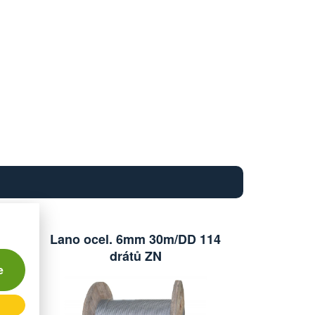
D -
Lano ocel. 6mm 30m/DD 114
Lano ocel.
drátů ZN
d
e