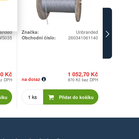
Následuj
anded
Značka:
Unbranded
Značka:
WS035
Obchodní číslo:
260341061140
Obchodní čísl
30 Kč
1 052,70 Kč
na dotaz
na dotaz
ez DPH
870 Kč bez DPH
Počet
Poče
kusů
kusů
šíku
Přidat do košíku