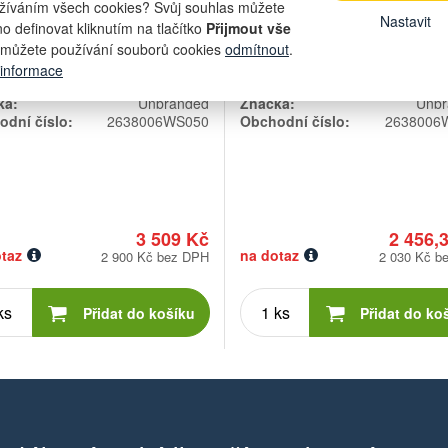
žíváním všech cookies? Svůj souhlas můžete
Nastavit
o definovat kliknutím na tlačítko
Přijmout vše
můžete používání souborů cookies
odmítnout
.
 informace
ka:
Unbranded
Značka:
Unbr
dní číslo:
2638006WS050
Obchodní číslo:
2638006
3 509 Kč
2 456,
taz
na dotaz
2 900 Kč bez DPH
2 030 Kč b
Počet
Počet
kusů
kusů
Přidat do košíku
Přidat do ko