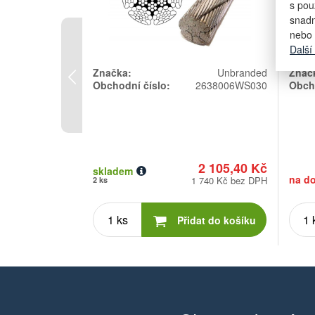
s pou
snadn
nebo 
Další
Předchozí
Znač
Značka:
Unbranded
Obcho
Obchodní číslo:
2638006WS030
2 105,40 Kč
skladem
na do
1 740 Kč bez DPH
2 ks
Počet
kusů
Přidat do košíku