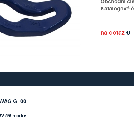
Obchodní čís
Katalogové č
na dotaz
EWAG G100
BV 5/6 modrý