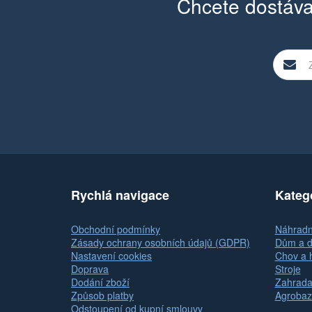
Chcete dostáva
Rychlá navigace
Kateg
Obchodní podmínky
Náhradní
Zásady ochrany osobních údajů (GDPR)
Dům a d
Nastavení cookies
Chov a 
Doprava
Stroje
Dodání zboží
Zahrada
Způsob platby
Agrobaz
Odstoupení od kupní smlouvy