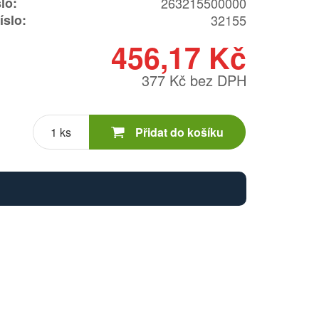
lo:
263215500000
íslo:
32155
456,17 Kč
377 Kč bez DPH
Počet
kusů
Přidat do košíku