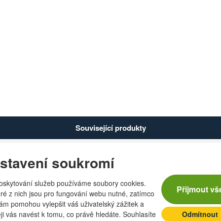
Související produkty
stavení soukromí
no válcované 6mm DD -
Lano válcované 6mm D
svazek 50m
svazek 35m
oskytování služeb používáme soubory cookies.
Přijmout vš
ré z nich jsou pro fungování webu nutné, zatímco
nám pomohou vylepšit váš uživatelský zážitek a
eji vás navést k tomu, co právě hledáte. Souhlasíte
Odmítnout