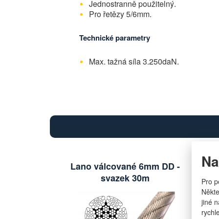
Jednostranně použitelný.
Pro řetězy 5/6mm.
Technické parametry
Max. tažná síla 3.250daN.
Na
Lano válcované 6mm DD -
La
svazek 30m
Pro p
Někte
jiné 
rychl