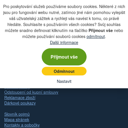
Pro poskytování služeb používáme soubory cookies. Některé z nich
jsou pro fungování webu nutné, zatímco jiné nám pomohou vylepšit
váš uživatelský zážitek a rychleji vás navést k tomu, co právě
Zobrazit aktuální newsletter
hledáte. Souhlasíte s používáním všech cookies? Svůj souhlas
můžete snadno definovat kliknutím na tlačítko
Přijmout vše
nebo
můžete používání souborů cookies
odmítnout
.
Další informace
Rychlá navigace
Přijmout vše
Obchodní podmínky
Zásady ochrany osobních údajů (GDPR)
Nastavení cookies
Odmítnout
Doprava
Dodání zboží
Nastavit
Způsob platby
Odstoupení od kupní smlouvy
Reklamace zboží
Dárkové poukazy
Slovník pojmů
Mapa stránek
Kontakty a pobočky