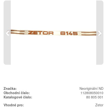
Předchozí
Násl
Značka:
Neoriginální ND
Obchodní číslo:
112808050010
Katalogové číslo:
80 805 001
Vhodné pro:
Zetor