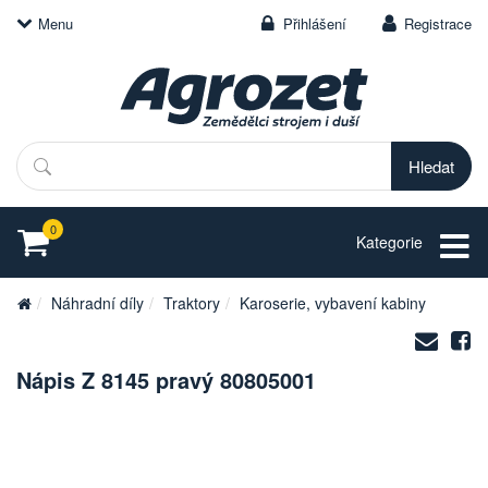
Menu
Přihlášení
Registrace
Hledat
0
Kategorie
Náhradní díly
Traktory
Karoserie, vybavení kabiny
Zasl
S
na
Nápis Z 8145 pravý 80805001
e-
mail