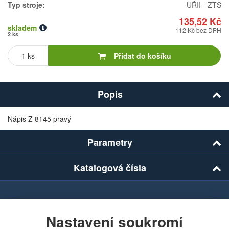
Typ stroje:
UŘII - ZTS
135,52 Kč
skladem
112 Kč bez DPH
2 ks
Počet
kusů
Přidat do košíku
Popis
Nápis Z 8145 pravý
Parametry
Katalogová čísla
Chcete dostávat lákavé nabídky přímo do své e-
mailové schránky?
Nastavení soukromí