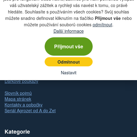
váš uživatelský zážitek a rychleji vás navést k tomu, co právě
hledáte. Souhlasíte s používáním všech cookies? Svůj souhlas
můžete snadno definovat kliknutím na tlačítko
Přijmout vše
nebo
Rychlá navigace
můžete používání souborů cookies
odmítnout
.
Další informace
Obchodní podmínky
Zásady ochrany osobních údajů (GDPR)
Přijmout vše
Nastavení cookies
Doprava
Dodání zboží
Odmítnout
Způsob platby
Odstoupení od kupní smlouvy
Nastavit
Reklamace zboží
Dárkové poukazy
Slovník pojmů
Mapa stránek
Kontakty a pobočky
Seriál Agrozet od A do Zet
Kategorie