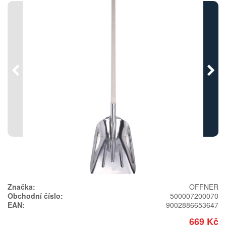
Předchozí
Násl
Značka:
OFFNER
Obchodní číslo:
500007200070
EAN:
9002886653647
669 Kč