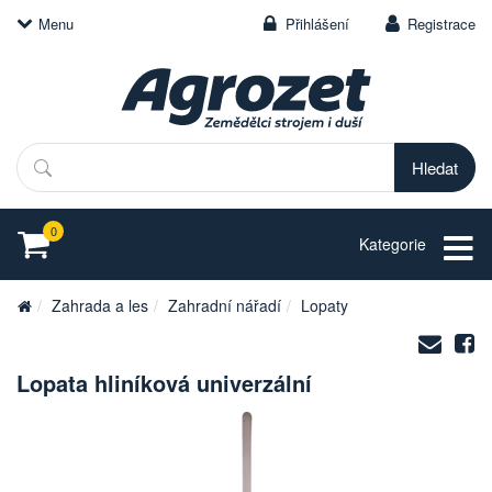
Menu
Přihlášení
Registrace
Hledat
0
Kategorie
Zahrada a les
Zahradní nářadí
Lopaty
Zasl
S
na
Lopata hliníková univerzální
e-
mail