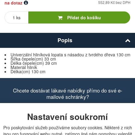
na dotaz
552,89 Kč bez DPH
Počet
kusů
Přidat do košíku
Popis
Univerzální hliníková lopata s násadou z tvrdého dřeva 130 cm
Šířka čepele(cm) 33 cm
Délka čepele(cm) 39 cm
Materiál hliník
Délka(cm) 130 cm
Chcete dostávat lákavé nabídky přímo do své e-
mailové schránky?
Nastavení soukromí
Pro poskytování služeb používáme soubory cookies. Některé z nich
Zobrazit aktuální newsletter
jsou pro fungování webu nutné, zatímco jiné nám pomohou vylepšit