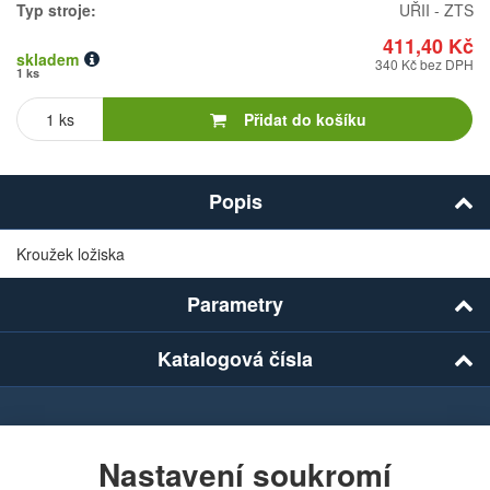
Typ stroje:
UŘII - ZTS
411,40 Kč
skladem
340 Kč bez DPH
1 ks
Počet
kusů
Přidat do košíku
Popis
Kroužek ložiska
Parametry
Katalogová čísla
Chcete dostávat lákavé nabídky přímo do své e-
mailové schránky?
Nastavení soukromí