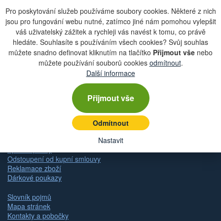
Pro poskytování služeb používáme soubory cookies. Některé z nich
jsou pro fungování webu nutné, zatímco jiné nám pomohou vylepšit
váš uživatelský zážitek a rychleji vás navést k tomu, co právě
Zobrazit aktuální newsletter
hledáte. Souhlasíte s používáním všech cookies? Svůj souhlas
můžete snadno definovat kliknutím na tlačítko
Přijmout vše
nebo
můžete používání souborů cookies
odmítnout
.
Další informace
Rychlá navigace
Přijmout vše
Obchodní podmínky
Zásady ochrany osobních údajů (GDPR)
Nastavení cookies
Odmítnout
Doprava
Dodání zboží
Nastavit
Způsob platby
Odstoupení od kupní smlouvy
Reklamace zboží
Dárkové poukazy
Slovník pojmů
Mapa stránek
Kontakty a pobočky