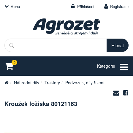
Menu
Přihlášení
Registrace
Hledat
0
Kategorie
Náhradní díly
Traktory
Podvozek, díly řízení
Zasl
S
na
Kroužek ložiska 80121163
e-
mail