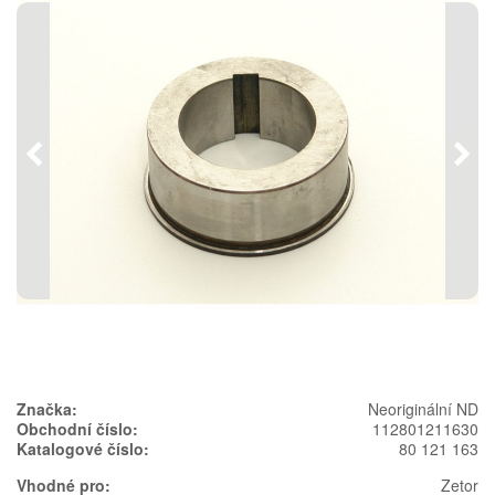
Předchozí
Násl
Značka:
Neoriginální ND
Obchodní číslo:
112801211630
Katalogové číslo:
80 121 163
Vhodné pro:
Zetor