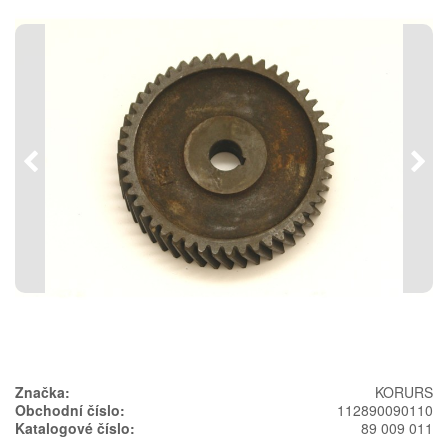
Předchozí
Násl
Značka:
KORURS
Obchodní číslo:
112890090110
Katalogové číslo:
89 009 011