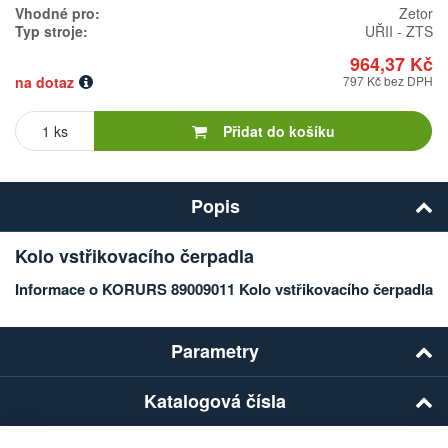
Vhodné pro:
Zetor
Typ stroje:
UŘII - ZTS
964,37 Kč
na dotaz
797 Kč bez DPH
Počet
kusů
Přidat do košíku
Popis
Kolo vstřikovacího čerpadla
Informace o KORURS 89009011 Kolo vstřikovacího čerpadla
Parametry
Katalogová čísla