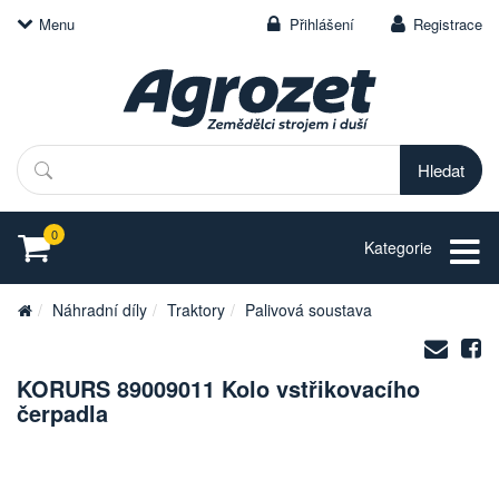
Menu
Přihlášení
Registrace
Hledat
0
Kategorie
Náhradní díly
Traktory
Palivová soustava
Zasl
S
na
KORURS 89009011 Kolo vstřikovacího
e-
čerpadla
mail