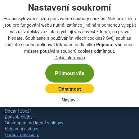
Nastavení soukromí
Chcete dostávat lákavé nabídky přímo do své e-
mailové schránky?
Pro poskytování služeb používáme soubory cookies. Některé z nich
jsou pro fungování webu nutné, zatímco jiné nám pomohou vylepšit
váš uživatelský zážitek a rychleji vás navést k tomu, co právě
hledáte. Souhlasíte s používáním všech cookies? Svůj souhlas
můžete snadno definovat kliknutím na tlačítko
Přijmout vše
nebo
Zobrazit aktuální newsletter
můžete používání souborů cookies
odmítnout
.
Další informace
Rychlá navigace
Přijmout vše
Obchodní podmínky
Odmítnout
Zásady ochrany osobních údajů (GDPR)
Nastavení cookies
Nastavit
Doprava
Dodání zboží
Způsob platby
Odstoupení od kupní smlouvy
Reklamace zboží
Dárkové poukazy