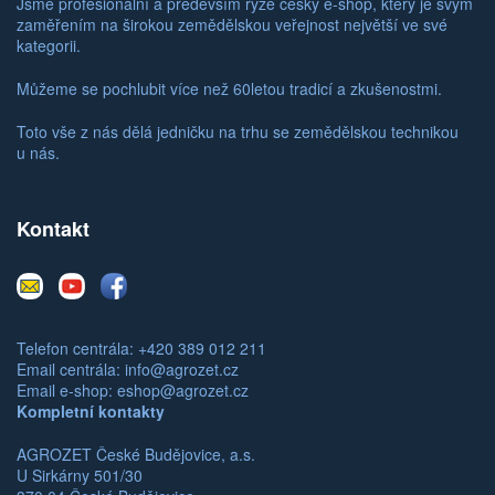
Jsme profesionální a především ryze český e-shop, který je svým
zaměřením na širokou zemědělskou veřejnost největší ve své
kategorii.
Můžeme se pochlubit více než 60letou tradicí a zkušenostmi.
Toto vše z nás dělá jedničku na trhu se zemědělskou technikou
u nás.
Kontakt
E-
Youtube
Facebook
mail
Telefon centrála: +420 389 012 211
Email centrála:
info@agrozet.cz
Email e-shop:
eshop@agrozet.cz
Kompletní kontakty
AGROZET České Budějovice, a.s.
U Sirkárny 501/30