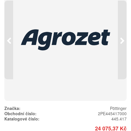
Předchozí
Násl
Značka:
Pöttinger
Obchodní číslo:
2PE445417000
Katalogové číslo:
445.417
24 075,37 Kč