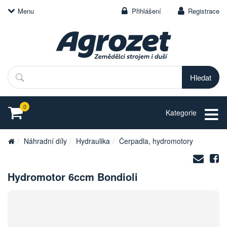
Menu
Přihlášení
Registrace
Hledat
0
Kategorie
Náhradní díly
Hydraulika
Čerpadla, hydromotory
Zasl
S
na
Hydromotor 6ccm Bondioli
e-
mail