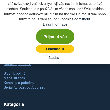
váš uživatelský zážitek a rychleji vás navést k tomu, co právě
hledáte. Souhlasíte s používáním všech cookies? Svůj souhlas
Rychlá navigace
můžete snadno definovat kliknutím na tlačítko
Přijmout vše
nebo
můžete používání souborů cookies
odmítnout
.
Další informace
Obchodní podmínky
Zásady ochrany osobních údajů (GDPR)
Nastavení cookies
Přijmout vše
Doprava
Dodání zboží
Odmítnout
Způsob platby
Odstoupení od kupní smlouvy
Nastavit
Reklamace zboží
Dárkové poukazy
Slovník pojmů
Mapa stránek
Kontakty a pobočky
Seriál Agrozet od A do Zet
Kategorie