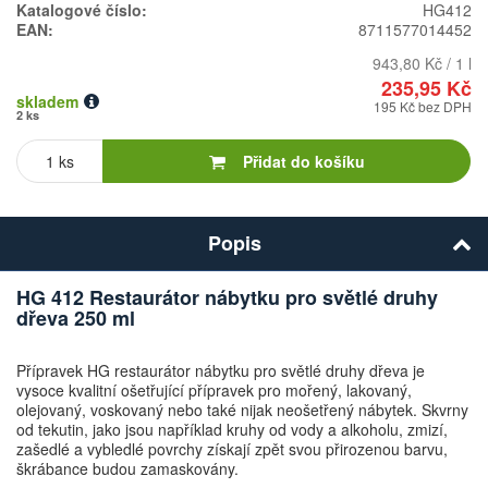
Katalogové číslo:
HG412
EAN:
8711577014452
943,80 Kč / 1 l
235,95 Kč
skladem
195 Kč bez DPH
2 ks
Počet
kusů
Přidat do košíku
Popis
HG 412 Restaurátor nábytku pro světlé druhy
dřeva 250 ml
Přípravek HG restaurátor nábytku pro světlé druhy dřeva je
vysoce kvalitní ošetřující přípravek pro mořený, lakovaný,
olejovaný, voskovaný nebo také nijak neošetřený nábytek. Skvrny
od tekutin, jako jsou například kruhy od vody a alkoholu, zmizí,
zašedlé a vybledlé povrchy získají zpět svou přirozenou barvu,
škrábance budou zamaskovány.