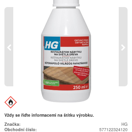
Předchozí
Násl
Vždy se řiďte informacemi na štítku výrobku.
Značka:
HG
Obchodní číslo:
577122324120