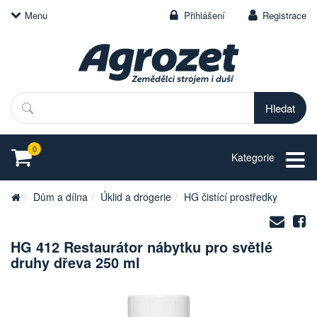
Menu
Přihlášení
Registrace
Hledat
0
Kategorie
Dům a dílna
Úklid a drogerie
HG čistící prostředky
Zasl
S
na
HG 412 Restaurátor nábytku pro světlé
e-
druhy dřeva 250 ml
mail