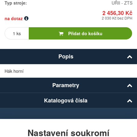
Typ stroje:
UŘII - ZTS
2 456,30 Kč
na dotaz
2 030 Kč bez DPH
Počet
kusů
Přidat do košíku
Popis
Hák horní
Parametry
Katalogová čísla
Chcete dostávat lákavé nabídky přímo do své e-
mailové schránky?
Nastavení soukromí