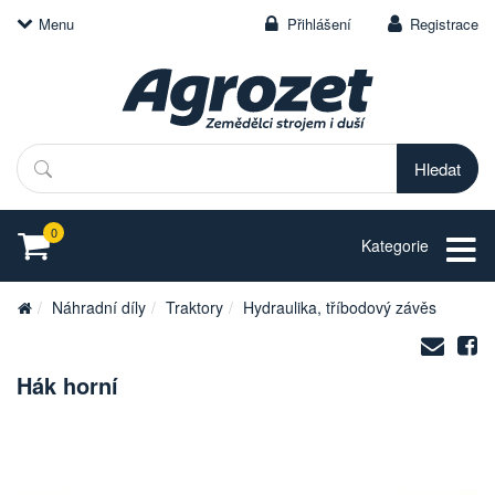
Menu
Přihlášení
Registrace
Hledat
0
Kategorie
Náhradní díly
Traktory
Hydraulika, tříbodový závěs
Zasl
S
na
Hák horní
e-
mail