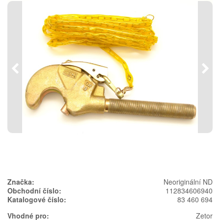
Předchozí
Násl
Značka:
Neoriginální ND
Obchodní číslo:
112834606940
Katalogové číslo:
83 460 694
Vhodné pro:
Zetor