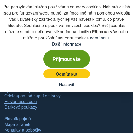
Pro poskytování služeb používáme soubory cookies. Některé z nich
jsou pro fungování webu nutné, zatímco jiné nám pomohou vylepšit
váš uživatelský zážitek a rychleji vás navést k tomu, co právě
Zobrazit aktuální newsletter
hledáte. Souhlasíte s používáním všech cookies? Svůj souhlas
můžete snadno definovat kliknutím na tlačítko
Přijmout vše
nebo
můžete používání souborů cookies
odmítnout
.
Další informace
Rychlá navigace
Přijmout vše
Obchodní podmínky
Zásady ochrany osobních údajů (GDPR)
Nastavení cookies
Odmítnout
Doprava
Dodání zboží
Nastavit
Způsob platby
Odstoupení od kupní smlouvy
Reklamace zboží
Dárkové poukazy
Slovník pojmů
Mapa stránek
Kontakty a pobočky