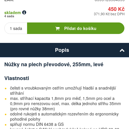
450 Kč
skladem
371,90 Kč bez DPH
4 sada
Počet
kusů
Přidat do košíku
Popis
Nůžky na plech převodové, 255mm, levé
Vlastnosti
čelisti s vroubkovaným ostřím umožňují hladší a snadnější
stříhání
max. stříhací kapacita 1,8mm pro měď, 1,5mm pro ocel a
0,9mm pro nerezovou ocel, max. délka jednoho střihu 35mm
(pro rovné nůžky 38mm)
odolné rukojeti s automatickým rozevřením do ergonomicky
pohodlné polohy
splňují normu DIN 6438 a GS