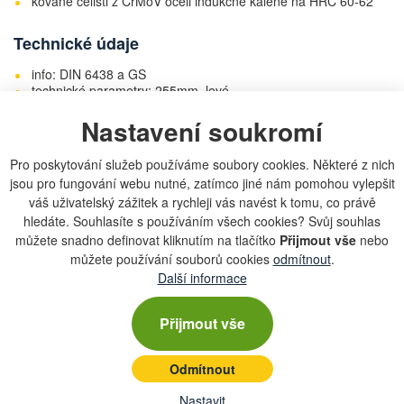
kované čelisti z CrMoV oceli indukčně kalené na HRC 60-62
Technické údaje
info: DIN 6438 a GS
technické parametry: 255mm, levé
doplňující parametr: pro stříhání rovně a doleva
Nastavení soukromí
materiál: CrMo
Pro poskytování služeb používáme soubory cookies. Některé z nich
Katalogová čísla
jsou pro fungování webu nutné, zatímco jiné nám pomohou vylepšit
váš uživatelský zážitek a rychleji vás navést k tomu, co právě
hledáte. Souhlasíte s používáním všech cookies? Svůj souhlas
Chcete dostávat lákavé nabídky přímo do své e-
můžete snadno definovat kliknutím na tlačítko
Přijmout vše
nebo
mailové schránky?
můžete používání souborů cookies
odmítnout
.
Další informace
Přijmout vše
Zobrazit aktuální newsletter
Odmítnout
Nastavit