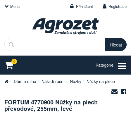
Menu
Přihlášení
Registrace
Hledat
0
Kategorie
Dům a dílna
Nářadí ruční
Nůžky
Nůžky na plech
Zasl
S
na
FORTUM 4770900 Nůžky na plech
e-
převodové, 255mm, levé
mail