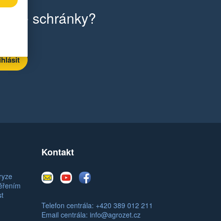
ilové schránky?
Kontakt
E-
Youtube
Facebook
ryze
mail
měřením
st
Telefon centrála: +420 389 012 211
Email centrála:
info@agrozet.cz