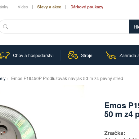
lánky
Video
Slevy a akce
Dárkové poukazy
Hledat
Chov a hospodářství
Stroje
Zahrada a
ely
Emos P19450P Prodlužovák naviják 50 m z4 pevný střed
Emos P19
50 m z4 
Značka: