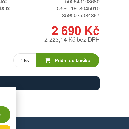
lo:
500643108680
íslo:
Q590 1908045010
8595025384867
2 690 Kč
2 223,14 Kč bez DPH
Počet
kusů
Přidat do košíku
e