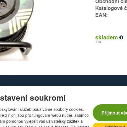
Obchodní čís
Katalogové č
EAN:
skladem
1 ks
stavení soukromí
oskytování služeb používáme soubory cookies.
Přijmout vš
ré z nich jsou pro fungování webu nutné, zatímco
nám pomohou vylepšit váš uživatelský zážitek a
eji vás navést k tomu, co právě hledáte. Souhlasíte
Odmítnout