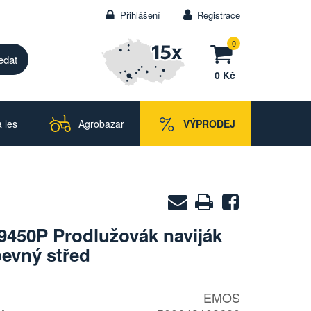
Přihlášení
Registrace
0
0 Kč
 les
Agrobazar
VÝPRODEJ
Zaslat
Vytisknout
Sdílet
na
450P Prodlužovák naviják
e-
pevný střed
mail
EMOS