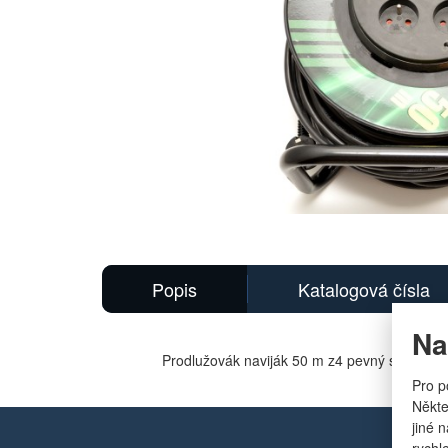
Hlavní
obrázek
Popis
Katalogová čísla
Na
Prodlužovák naviják 50 m z4 pevný střed
Pro p
Někte
jiné 
rychl