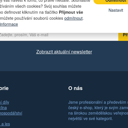
žíváním všech cookies? Svůj souhlas můžete
t lákavé nabídky přímo do své e-ma
Nastavit
o definovat kliknutím na tlačítko
Přijmout vše
můžete používání souborů cookies
odmítnout
.
 informace
Zobrazit aktuální newsletter
orie
O nás
 díly
Jsme profesionální a především 
ílna
český e-shop, který je svým za
hospodářství
na širokou zemědělskou veřejno
největší ve své kategorii.
 a les