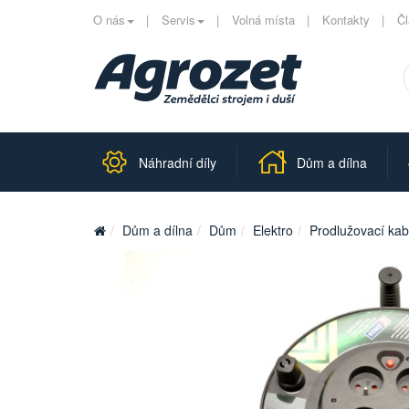
O nás
Servis
Volná místa
Kontakty
Č
Náhradní díly
Dům a dílna
Dům a dílna
Dům
Elektro
Prodlužovací kab