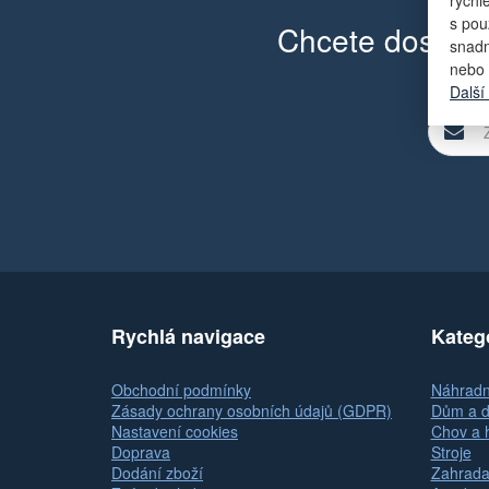
s pou
Chcete dostáva
snadn
nebo 
Další
Rychlá navigace
Kateg
Obchodní podmínky
Náhradní
Zásady ochrany osobních údajů (GDPR)
Dům a d
Nastavení cookies
Chov a 
Doprava
Stroje
Dodání zboží
Zahrada