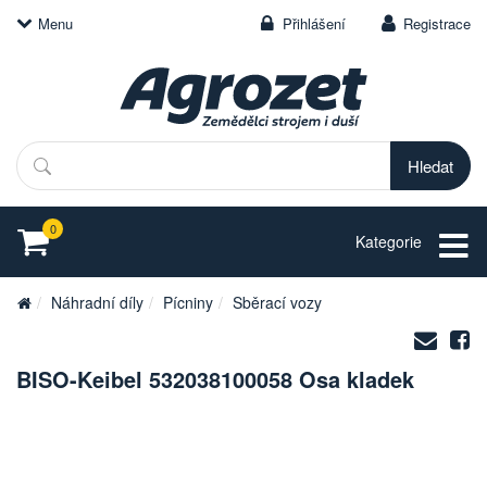
Menu
Přihlášení
Registrace
Hledat
0
Kategorie
Náhradní díly
Pícniny
Sběrací vozy
Zasl
S
na
BISO-Keibel 532038100058 Osa kladek
e-
mail