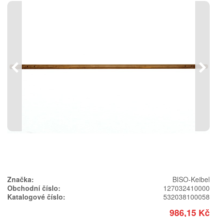
Předchozí
Násl
Značka:
BISO-Keibel
Obchodní číslo:
127032410000
Katalogové číslo:
532038100058
986,15 Kč