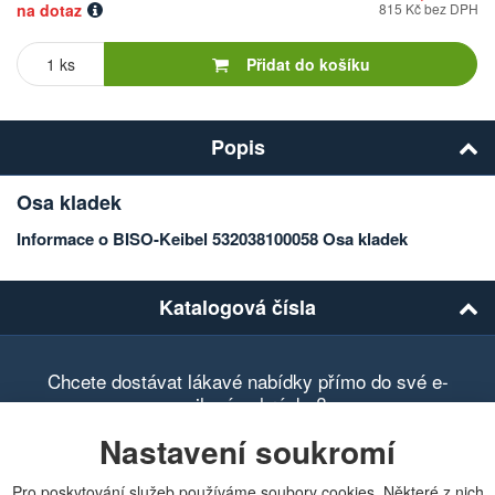
na dotaz
815 Kč bez DPH
Počet
kusů
Přidat do košíku
Popis
Osa kladek
Informace o BISO-Keibel 532038100058 Osa kladek
Katalogová čísla
Chcete dostávat lákavé nabídky přímo do své e-
mailové schránky?
Nastavení soukromí
Pro poskytování služeb používáme soubory cookies. Některé z nich