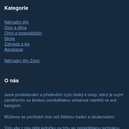
Kategorie
Náhradní díly
Dům a dílna
Chov a hospodářství
Stroje
Zahrada a les
Agrobazar
Náhradní díly Zetor
O nás
Jsme profesionální a především ryze český e-shop, který je svým
zaměřením na širokou zemědělskou veřejnost největší ve své
kategorii.
Můžeme se pochlubit více než 60letou tradicí a zkušenostmi.
Toto vše z nás dělá jedničku na trhu se zemědělskou technikou