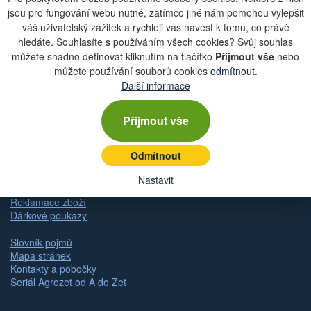
jsou pro fungování webu nutné, zatímco jiné nám pomohou vylepšit
Zobrazit aktuální newsletter
váš uživatelský zážitek a rychleji vás navést k tomu, co právě
hledáte. Souhlasíte s používáním všech cookies? Svůj souhlas
můžete snadno definovat kliknutím na tlačítko
Přijmout vše
nebo
můžete používání souborů cookies
odmítnout
.
Rychlá navigace
Další informace
Obchodní podmínky
Přijmout vše
Zásady ochrany osobních údajů (GDPR)
Nastavení cookies
Doprava
Odmítnout
Dodání zboží
Způsob platby
Nastavit
Odstoupení od kupní smlouvy
Reklamace zboží
Dárkové poukazy
Slovník pojmů
Mapa stránek
Kontakty a pobočky
Seriál Agrozet od A do Zet