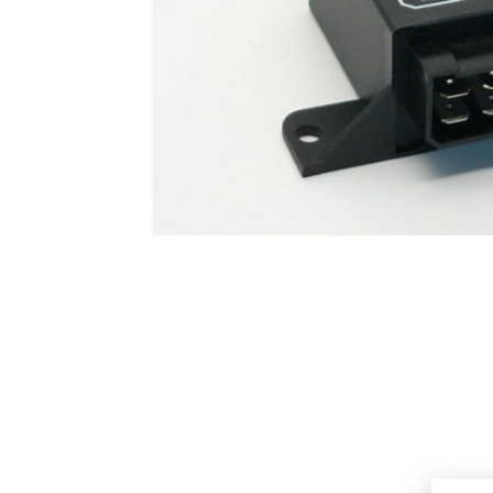
Hlavní
obrázek