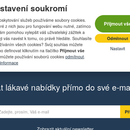
stavení soukromí
oskytování služeb používáme soubory cookies.
Přijmout vš
ré z nich jsou pro fungování webu nutné, zatímco
Katalogová čísla
nám pomohou vylepšit váš uživatelský zážitek a
eji vás navést k tomu, co právě hledáte. Souhlasíte
Odmítnout
žíváním všech cookies? Svůj souhlas můžete
Nastavit
o definovat kliknutím na tlačítko
Přijmout vše
04.30
můžete používání souborů cookies
odmítnout
.
 informace
t lákavé nabídky přímo do své e-ma
Zobrazit aktuální newsletter