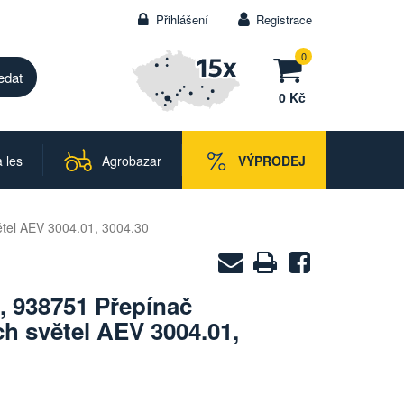
Přihlášení
Registrace
0
0 Kč
 les
Agrobazar
VÝPRODEJ
tel AEV 3004.01, 3004.30
Zaslat
Vytisknout
Sdílet
na
, 938751 Přepínač
e-
h světel AEV 3004.01,
mail