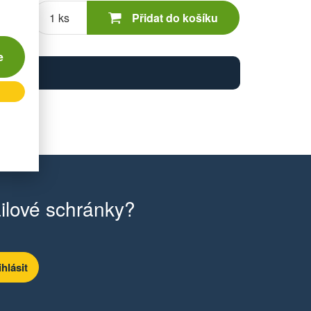
Počet
kusů
Přidat do košíku
e
ilové schránky?