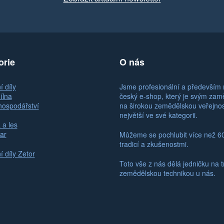
orie
O nás
 díly
Jsme profesionální a především 
ílna
český e-shop, který je svým za
hospodářství
na širokou zemědělskou veřejno
největší ve své kategorii.
 a les
ar
Můžeme se pochlubit více než 6
tradicí a zkušenostmi.
 díly Zetor
Toto vše z nás dělá jedničku na t
zemědělskou technikou u nás.