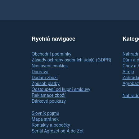
Rychlá navigace
Kateg
Obchodní podmínky
Náhradní
Zásady ochrany osobních údajů (GDPR)
Dům a d
Nastavení cookies
Chov a 
Doprava
Stroje
Dodání zboží
Zahrada
Způsob platby
Agrobaz
Odstoupení od kupní smlouvy
Reklamace zboží
Náhradní
Dárkové poukazy
Slovník pojmů
Mapa stránek
Kontakty a pobočky
Seriál Agrozet od A do Zet