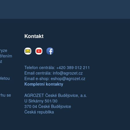
Kontakt
E-
Youtube
Facebook
ryze
mail
měřením
st
Telefon centrála: +420 389 012 211
Email centrála:
info@agrozet.cz
0letou
Email e-shop:
eshop@agrozet.cz
Kompletní kontakty
rhu se
AGROZET České Budějovice, a.s.
U Sirkárny 501/30
370 04 České Budějovice
Česká republika