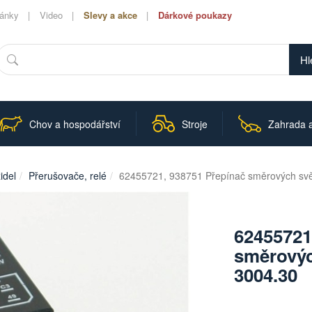
lánky
Video
Slevy a akce
Dárkové poukazy
Hledat
Chov a hospodářství
Stroje
Zahrada a
idel
Přerušovače, relé
62455721, 938751 Přepínač směrových svě
62455721
směrovýc
3004.30