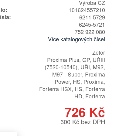
Výroba CZ
lo:
101624557210
ísla:
6211 5729
6245-5721
752 922 080
Více katalogových čísel
Zetor
Proxima Plus, GP, UŘIII
(7520-10540), UŘI, M92,
M97 - Super, Proxima
Power, HS, Proxima,
Forterra HSX, HS, Forterra
HD, Forterra
726 Kč
600 Kč bez DPH