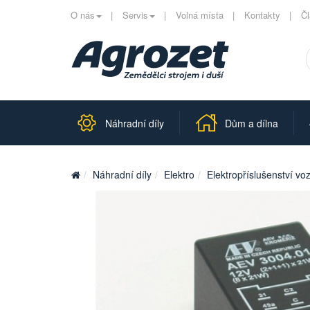
O nás
Servis
Volná místa
Kontakty
Č
Náhradní díly
Dům a dílna
Náhradní díly
Elektro
Elektropříslušenství voz