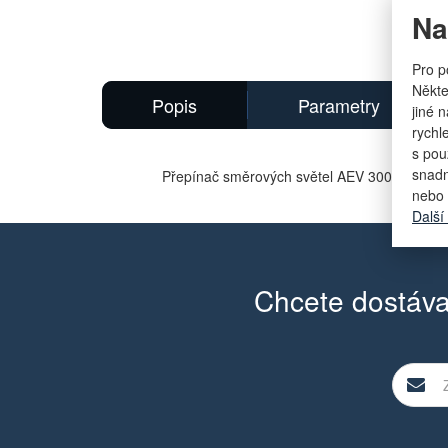
Na
Pro p
Někte
Popis
Parametry
jiné 
rychl
s pou
snadn
Přepínač směrových světel AEV 3004.01, 30
nebo 
Další
Chcete dostáva