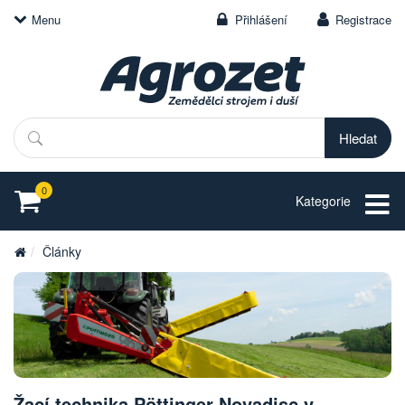
Menu
Přihlášení
Registrace
Hledat
0
Kategorie
Články
Žací technika Pöttinger Novadisc v