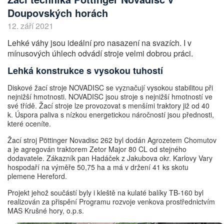
Doupovských horách
12. září 2021
Lehké váhy jsou ideální pro nasazení na svazích. I v
mínusových úhlech odvádí stroje velmi dobrou práci.
Lehká konstrukce s vysokou tuhostí
Diskové žací stroje NOVADISC se vyznačují vysokou stabilitou při
nejnižší hmotnosti. NOVADISC jsou stroje s nejnižší hmotností ve
své třídě. Žací stroje lze provozovat s menšími traktory již od 40
k. Úspora paliva s nízkou energetickou náročností jsou přednosti,
které oceníte.
Žací stroj Pöttinger Novadisc 262 byl dodán Agrozetem Chomutov
a je agregován traktorem Zetor Major 80 CL od stejného
dodavatele. Zákazník pan Hadáček z Jakubova okr. Karlovy Vary
hospodaří na výměře 50,75 ha a má v držení 41 ks skotu
plemene Hereford.
Projekt jehož součástí byly i kleště na kulaté balíky TB-160 byl
realizován za přispění Programu rozvoje venkova prostřednictvím
MAS Krušné hory, o.p.s.