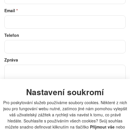
Email
*
Telefon
Zpráva
Nastavení soukromí
Souhlasím se
zpracováním osobních údajů
*
Pro poskytování služeb používáme soubory cookies. Některé z nich
jsou pro fungování webu nutné, zatímco jiné nám pomohou vylepšit
váš uživatelský zážitek a rychleji vás navést k tomu, co právě
hledáte. Souhlasíte s používáním všech cookies? Svůj souhlas
můžete snadno definovat kliknutím na tlačítko
Přijmout vše
nebo