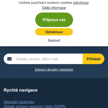
můžete používání souborů cookies
odmítnout
.
Další informace
* povinné položky
Přijmout vše
Odmítnout
Chcete dostávat lákavé nabídky přímo do své e-
Nastavit
mailové schránky?
Zobrazit aktuální newsletter
Rychlá navigace
Obchodní podmínky
Zásady ochrany osobních údajů (GDPR)