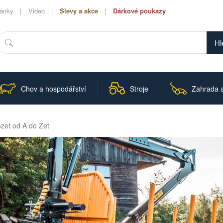
lánky
Video
Slevy a akce
Dárkové poukazy
Hledat
Chov a hospodářství
Stroje
Zahrada a
zet od A do Zet