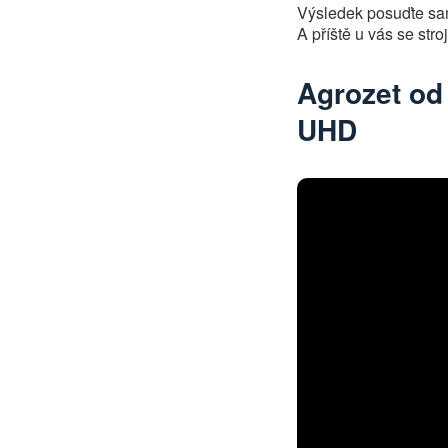
Výsledek posuďte sami
A příště u vás se stro
Agrozet od 
UHD