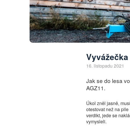
Vyvážečka 
16. listopadu 2021
Jak se do lesa vo
AGZ11.
Úkol zněl jasně, musí
otestovat než na pil
verdikt, jede se nakl
vymysleli.