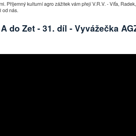
. Příjemný kulturní agro zážitek vám přejí V.R.V. - Víťa, Radek,
ji od nás.
A do Zet - 31. díl - Vyvážečka AG