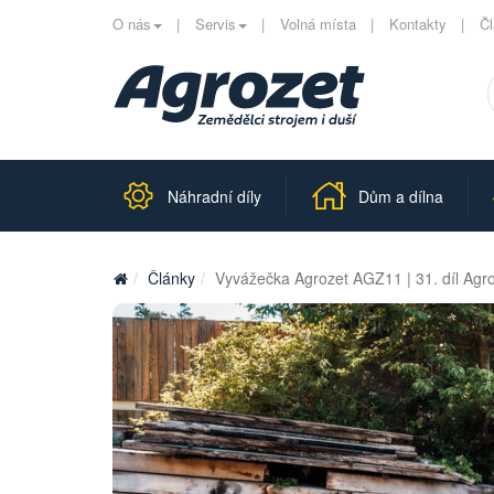
O nás
Servis
Volná místa
Kontakty
Č
Náhradní díly
Dům a dílna
Články
Vyvážečka Agrozet AGZ11 | 31. díl Agro