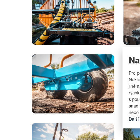
Na
Pro p
Někte
jiné 
rychl
s pou
snadn
nebo 
Další