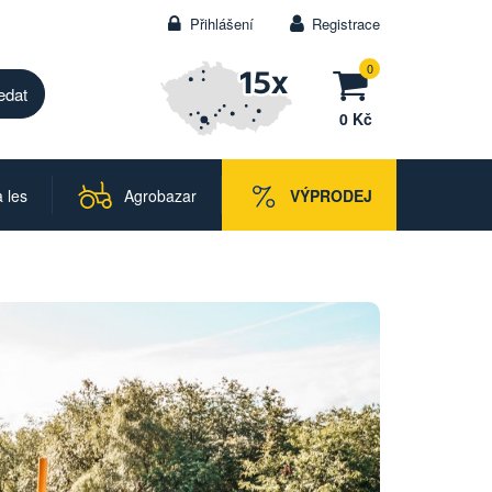
Přihlášení
Registrace
0
0 Kč
 les
Agrobazar
VÝPRODEJ