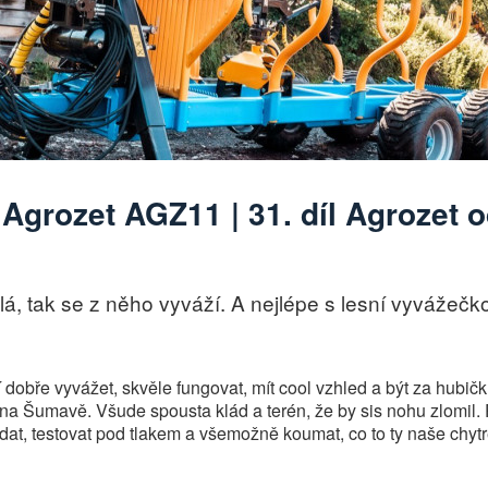
Agrozet AGZ11 | 31. díl Agrozet o
lá, tak se z něho vyváží. A nejlépe s lesní vyvážeč
 dobře vyvážet, skvěle fungovat, mít cool vzhled a být za hubičk
e na Šumavě. Všude spousta klád a terén, že by sis nohu zlomil
ádat, testovat pod tlakem a všemožně koumat, co to ty naše chytr