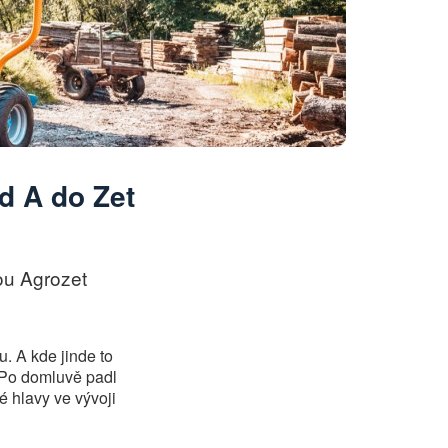
d A do Zet
kou Agrozet
u. A kde jinde to
. Po domluvě padl
é hlavy ve vývoji