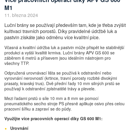
M1
11. března 2024
Luční brány se používají především tam, kde je třeba zvýšit
kultivaci travních porostů. Díky pravidelné údržbě luk a
pastvin získáte jako odměnu více kvalitní píce.
Včasná a kvalitní údržba luk a pastvin může přispět ke stabilnější
produkci a vyšší kvalitě krmiva. Luční brány APV GS 600 se
záběrem 6 metrů a přísevem jsou ideálním nástrojem pro
všechny TTP.
Odpružená urovnávací lišta se používá k odstranění nebo
vyrovnání nerovností (krtince, travní porosty rozbité divokými
prasaty, kravský trus). Dvě přední řady 10 mm silných prstů se
používají k odstranění zplstnatělé trávy a plevele.
Mezi řadami prstů o síle 10 mm a 8 mm se pomocí
pneumatického secího stroje PS přesně aplikuje osivo přes celou
pracovní šířku a zapraví se do půdy.
Využijte více pracovních operací díky GS 600 M1:
Urovnání