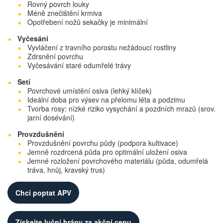
Rovný povrch louky
Méně znečištění krmiva
Opotřebení nožů sekačky je minimální
Vyčesání
Vyvláčení z travního porostu nežádoucí rostliny
Zdrsnění povrchu
Vyčesávání staré odumřelé trávy
Setí
Povrchové umístění osiva (lehký klíček)
Ideální doba pro výsev na přelomu léta a podzimu
Tvorba rosy: nízké riziko vysychání a pozdních mrazů (srov.
jarní dosévání)
Provzdušnění
Provzdušnění povrchu půdy (podpora kultivace)
Jemně rozdrcená půda pro optimální uložení osiva
Jemné rozložení povrchového materiálu (půda, odumřelá
tráva, hnůj, kravský trus)
Chci poptat APV
Získejte luční brány za akční cenu