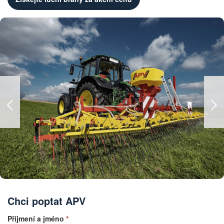
Chci poptat APV
Příjmení a jméno
*