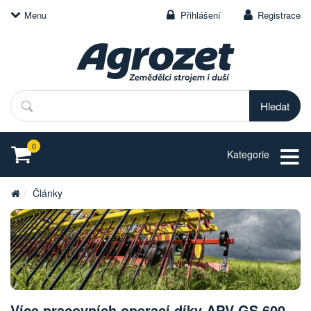
Menu
Přihlášení
Registrace
Hledat
0
Kategorie
Články
Více pracovních operací díky APV GS 600