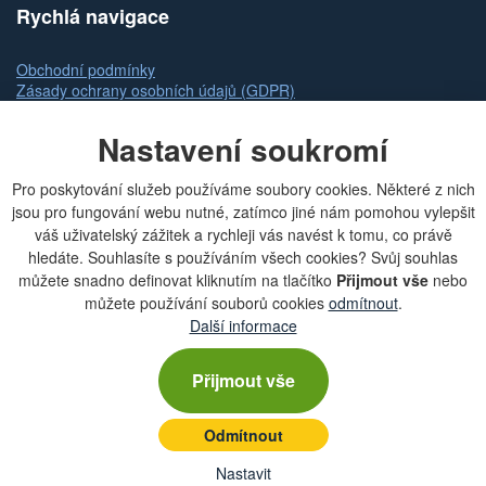
Rychlá navigace
Obchodní podmínky
Zásady ochrany osobních údajů (GDPR)
Nastavení cookies
Doprava
Nastavení soukromí
Dodání zboží
Způsob platby
Pro poskytování služeb používáme soubory cookies. Některé z nich
Odstoupení od kupní smlouvy
jsou pro fungování webu nutné, zatímco jiné nám pomohou vylepšit
Reklamace zboží
Dárkové poukazy
váš uživatelský zážitek a rychleji vás navést k tomu, co právě
hledáte. Souhlasíte s používáním všech cookies? Svůj souhlas
Slovník pojmů
můžete snadno definovat kliknutím na tlačítko
Přijmout vše
nebo
Mapa stránek
můžete používání souborů cookies
odmítnout
.
Kontakty a pobočky
Další informace
Seriál Agrozet od A do Zet
Přijmout vše
Kategorie
Odmítnout
Náhradní díly
Nastavit