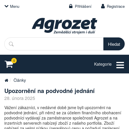
Menu
Přihlášení
Registrace
Hledat
0
Kategorie
Články
Upozornění na podvodné jednání
28. února 2025
Vážení zákazníci, v nedávné době jsme byli upozorněni na
podvodné jednání, při němž se za účelem finančního obohacení
podvodníci vydávají za zaměstnance společnosti Agrozet a na
inzertních serverech nabízejí zboží z našeho portfolia. Zboží
nabízejí za velmi nízkou (nereálnou) cenu a požadují zaplacení