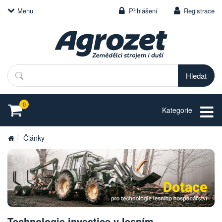
Menu
Přihlášení
Registrace
Hledat
0
Kategorie
Články
Technologie investice v lesním