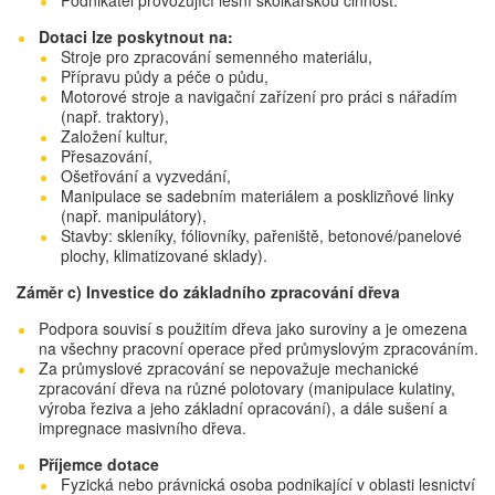
Podnikatel provozující lesní školkařskou činnost.
Dotaci lze poskytnout na:
Stroje pro zpracování semenného materiálu,
Přípravu půdy a péče o půdu,
Motorové stroje a navigační zařízení pro práci s nářadím
(např. traktory),
Založení kultur,
Přesazování,
Ošetřování a vyzvedání,
Manipulace se sadebním materiálem a posklizňové linky
(např. manipulátory),
Stavby: skleníky, fóliovníky, pařeniště, betonové/panelové
plochy, klimatizované sklady).
Záměr c) Investice do základního zpracování dřeva
Podpora souvisí s použitím dřeva jako suroviny a je omezena
na všechny pracovní operace před průmyslovým zpracováním.
Za průmyslové zpracování se nepovažuje mechanické
zpracování dřeva na různé polotovary (manipulace kulatiny,
výroba řeziva a jeho základní opracování), a dále sušení a
impregnace masivního dřeva.
Příjemce dotace
Fyzická nebo právnická osoba podnikající v oblasti lesnictví