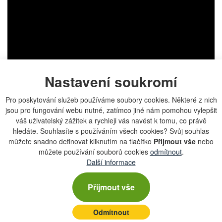
Nastavení soukromí
Agrozet od A do Zet - 23. díl -
Pro poskytování služeb používáme soubory cookies. Některé z nich
jsou pro fungování webu nutné, zatímco jiné nám pomohou vylepšit
John Deere a Zetor - lesní
váš uživatelský zážitek a rychleji vás navést k tomu, co právě
hledáte. Souhlasíte s používáním všech cookies? Svůj souhlas
nástavby - 4K
můžete snadno definovat kliknutím na tlačítko
Přijmout vše
nebo
můžete používání souborů cookies
odmítnout
.
Další informace
Přijmout vše
Odmítnout