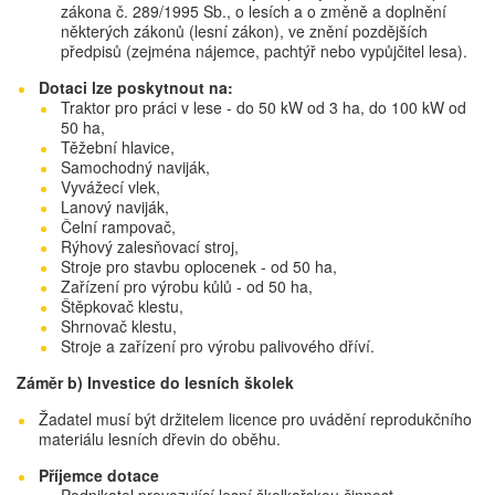
zákona č. 289/1995 Sb., o lesích a o změně a doplnění
některých zákonů (lesní zákon), ve znění pozdějších
předpisů (zejména nájemce, pachtýř nebo vypůjčitel lesa).
Dotaci lze poskytnout na:
Traktor pro práci v lese - do 50 kW od 3 ha, do 100 kW od
50 ha,
Těžební hlavice,
Samochodný naviják,
Vyvážecí vlek,
Lanový naviják,
Čelní rampovač,
Rýhový zalesňovací stroj,
Stroje pro stavbu oplocenek - od 50 ha,
Zařízení pro výrobu kůlů - od 50 ha,
Štěpkovač klestu,
Shrnovač klestu,
Stroje a zařízení pro výrobu palivového dříví.
Záměr b) Investice do lesních školek
Žadatel musí být držitelem licence pro uvádění reprodukčního
materiálu lesních dřevin do oběhu.
Příjemce dotace