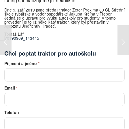
tuning specializujeme již několik let.
Dne 9. září 2019 jsme předali traktor Zetor Proxima 80 CL Střední
škole rybářské a vodohospodářské Jakuba Krčína v Třeboni.
Jedná se o úpravu pro výuku autoškoly pro studenty. V tomto
provedení je to již několikátý traktor, který byl přestavěn v
Agrozetu Jindřichův Hradec.
Tomáš Láf
Chci poptat traktor pro autoškolu
Příjmení a jméno
*
Email
*
Telefon