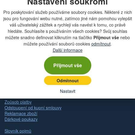
Nastavení soukromí
mailové schránky?
Pro poskytování služeb používáme soubory cookies. Některé z nich
jsou pro fungování webu nutné, zatímco jiné nám pomohou vylepšit
váš uživatelský zážitek a rychleji vás navést k tomu, co právě
hledáte. Souhlasíte s používáním všech cookies? Svůj souhlas
Zobrazit aktuální newsletter
můžete snadno definovat kliknutím na tlačítko
Přijmout vše
nebo
můžete používání souborů cookies
odmítnout
.
Další informace
Rychlá navigace
Přijmout vše
Obchodní podmínky
Zásady ochrany osobních údajů (GDPR)
Odmítnout
Nastavení cookies
Doprava
Nastavit
Dodání zboží
Způsob platby
Odstoupení od kupní smlouvy
Reklamace zboží
Dárkové poukazy
Slovník pojmů