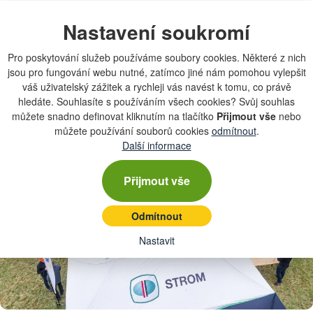
mají ve srovnání s běžnými postřikovači přibližně o polovinu méně
pohyblivých dílů a navíc tento systém nevyžaduje pravidelnou
Nastavení soukromí
údržbu. Během PowrSpray tour jsme výhody tohoto systému
všem návštěvníkům předvedli v plné parádě.“
Pro poskytování služeb používáme soubory cookies. Některé z nich
jsou pro fungování webu nutné, zatímco jiné nám pomohou vylepšit
váš uživatelský zážitek a rychleji vás navést k tomu, co právě
hledáte. Souhlasíte s používáním všech cookies? Svůj souhlas
můžete snadno definovat kliknutím na tlačítko
Přijmout vše
nebo
můžete používání souborů cookies
odmítnout
.
Další informace
Přijmout vše
Odmítnout
Nastavit