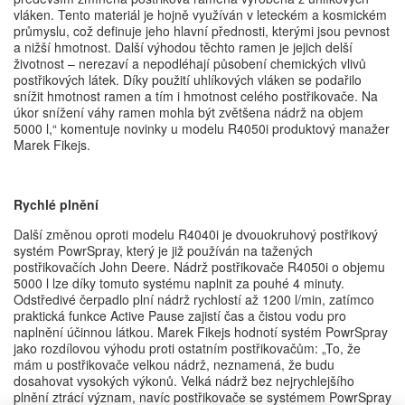
vláken. Tento materiál je hojně využíván v leteckém a kosmickém
průmyslu, což definuje jeho hlavní přednosti, kterými jsou pevnost
a nižší hmotnost. Další výhodou těchto ramen je jejich delší
životnost – nerezaví a nepodléhají působení chemických vlivů
postřikových látek. Díky použití uhlíkových vláken se podařilo
snížit hmotnost ramen a tím i hmotnost celého postřikovače. Na
úkor snížení váhy ramen mohla být zvětšena nádrž na objem
5000 l,“ komentuje novinky u modelu R4050i produktový manažer
Marek Fikejs.
Rychlé plnění
Další změnou oproti modelu R4040i je dvouokruhový postřikový
systém PowrSpray, který je již používán na tažených
postřikovačích John Deere. Nádrž postřikovače R4050i o objemu
5000 l lze díky tomuto systému naplnit za pouhé 4 minuty.
Odstředivé čerpadlo plní nádrž rychlostí až 1200 l/min, zatímco
praktická funkce Active Pause zajistí čas a čistou vodu pro
naplnění účinnou látkou. Marek Fikejs hodnotí systém PowrSpray
jako rozdílovou výhodu proti ostatním postřikovačům: „To, že
mám u postřikovače velkou nádrž, neznamená, že budu
dosahovat vysokých výkonů. Velká nádrž bez nejrychlejšího
plnění ztrácí význam, navíc postřikovače se systémem PowrSpray