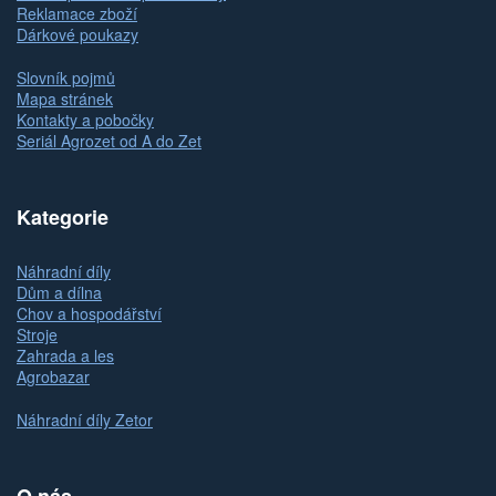
Reklamace zboží
Dárkové poukazy
Slovník pojmů
Mapa stránek
Kontakty a pobočky
Seriál Agrozet od A do Zet
Kategorie
Náhradní díly
Dům a dílna
Chov a hospodářství
Stroje
Zahrada a les
Agrobazar
Náhradní díly Zetor
O nás