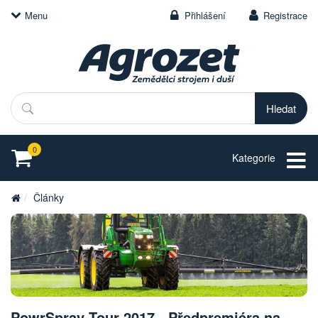
Menu
Přihlášení
Registrace
Hledat
0
Kategorie
Články
PowrSpray Tour 2017 - Předpremiéra na