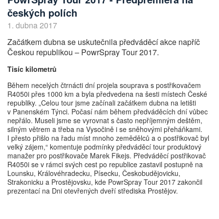
českých polích
1. dubna 2017
Začátkem dubna se uskutečnila předváděcí akce napříč
Českou republikou – PowrSpray Tour 2017.
Tisíc kilometrů
Během necelých čtrnácti dní projela souprava s postřikovačem
R4050i přes 1000 km a byla předvedena na šesti místech České
republiky. „Celou tour jsme začínali začátkem dubna na letišti
v Panenském Týnci. Počasí nám během předváděcích dní vůbec
nepřálo. Museli jsme se vyrovnat s často nepříjemným deštěm,
silným větrem a třeba na Vysočině i se sněhovými přeháňkami.
I přesto přišlo na řadu míst mnoho zemědělců a o postřikovač byl
velký zájem,“ komentuje podmínky předváděcí tour produktový
manažer pro postřikovače Marek Fikejs. Předváděcí postřikovač
R4050i se v rámci svých cest po republice zastavil postupně na
Lounsku, Královéhradecku, Písecku, Českobudějovicku,
Strakonicku a Prostějovsku, kde PowrSpray Tour 2017 zakončil
prezentací na Dni otevřených dveří střediska Prostějov.