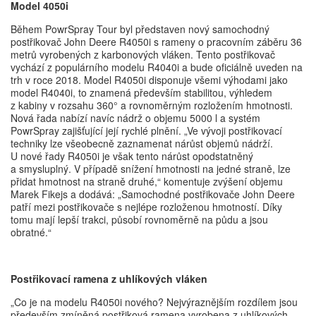
Model 4050i
Během PowrSpray Tour byl představen nový samochodný
postřikovač John Deere R4050i s rameny o pracovním záběru 36
metrů vyrobených z karbonových vláken. Tento postřikovač
vychází z populárního modelu R4040i a bude oficiálně uveden na
trh v roce 2018. Model R4050i disponuje všemi výhodami jako
model R4040i, to znamená především stabilitou, výhledem
z kabiny v rozsahu 360° a rovnoměrným rozložením hmotnosti.
Nová řada nabízí navíc nádrž o objemu 5000 l a systém
PowrSpray zajišťující její rychlé plnění. „Ve vývoji postřikovací
techniky lze všeobecně zaznamenat nárůst objemů nádrží.
U nové řady R4050i je však tento nárůst opodstatněný
a smysluplný. V případě snížení hmotnosti na jedné straně, lze
přidat hmotnost na straně druhé,“ komentuje zvýšení objemu
Marek Fikejs a dodává: „Samochodné postřikovače John Deere
patří mezi postřikovače s nejlépe rozloženou hmotností. Díky
tomu mají lepší trakci, působí rovnoměrně na půdu a jsou
obratné.“
Postřikovací ramena z uhlíkových vláken
„Co je na modelu R4050i nového? Nejvýraznějším rozdílem jsou
především zmíněná postřiková ramena vyrobena z uhlíkových