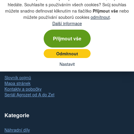
hledáte. Souhlasíte s používáním všech cookies? Svůj souhlas
Rychlá navigace
můžete snadno definovat kliknutím na tlačítko
Přijmout vše
nebo
můžete používání souborů cookies
odmítnout
.
Obchodní podmínky
Další informace
Zásady ochrany osobních údajů (GDPR)
Nastavení cookies
Doprava
Přijmout vše
Dodání zboží
Způsob platby
Odmítnout
Odstoupení od kupní smlouvy
Reklamace zboží
Nastavit
Dárkové poukazy
Slovník pojmů
Mapa stránek
Kontakty a pobočky
Seriál Agrozet od A do Zet
Kategorie
Náhradní díly