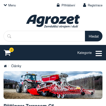
Menu
Přihlášení
Registrace
Hledat
0
Kategorie
Články
Pöttinger Terrasem C6