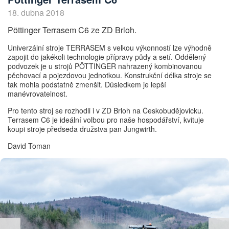
18. dubna 2018
Pöttinger Terrasem C6 ze ZD Brloh.
Univerzální stroje TERRASEM s velkou výkonností lze výhodně
zapojit do jakékoli technologie přípravy půdy a setí. Oddělený
podvozek je u strojů PÖTTINGER nahrazený kombinovanou
pěchovací a pojezdovou jednotkou. Konstrukční délka stroje se
tak mohla podstatně zmenšit. Důsledkem je lepší
manévrovatelnost.
Pro tento stroj se rozhodli i v ZD Brloh na Českobudějovicku.
Terrasem C6 je ideální volbou pro naše hospodářství, kvituje
koupi stroje předseda družstva pan Jungwirth.
David Toman