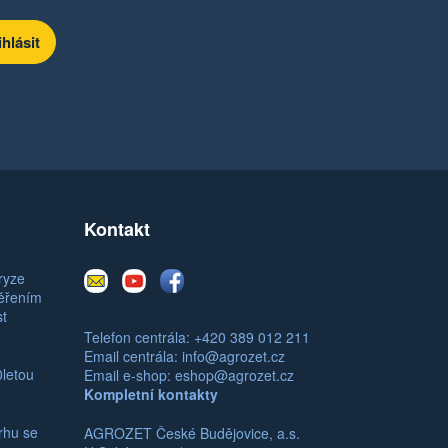
Kontakt
E-
Youtube
Facebook
ryze
mail
měřením
st
Telefon centrála: +420 389 012 211
Email centrála:
info@agrozet.cz
0letou
Email e-shop:
eshop@agrozet.cz
Kompletní kontakty
rhu se
AGROZET České Budějovice, a.s.