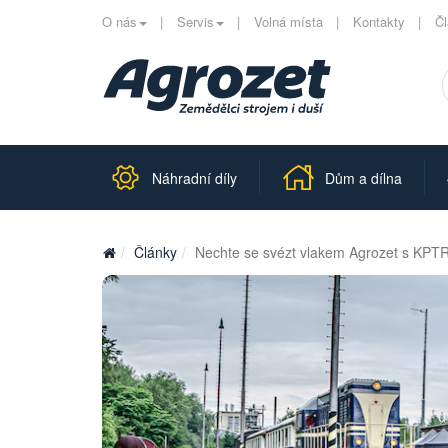
O nás
Servis
Volná místa
Kontakty
Č
Náhradní díly
Dům a dílna
Články
Nechte se svézt vlakem Agrozet s KPTR