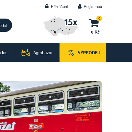
Přihlášení
Registrace
0
0 Kč
 les
Agrobazar
VÝPRODEJ