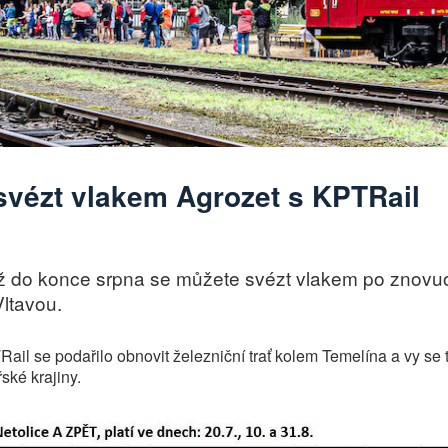
svézt vlakem Agrozet s KPTRail
 do konce srpna se můžete svézt vlakem po znovuo
ltavou.
Rail se podařilo obnovit železniční trať kolem Temelína a vy s
ské krajiny.