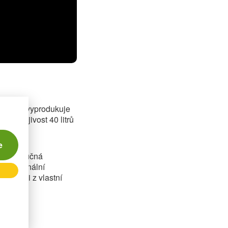
ždý rok vyprodukuje
rná dojivost 40 litrů
e
bí plnotučná
é regionální
 energii z vlastní