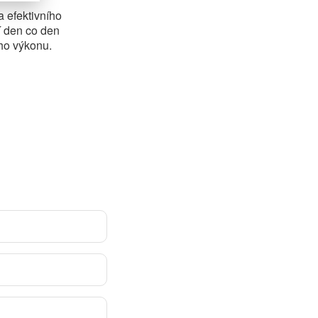
 efektivního
í den co den
ho výkonu.