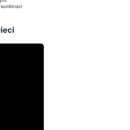
hými
í kombinaci
ieci