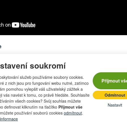
e
nes obhospodařuje přes 3 500 ha půdy, z toho 3 200 ha orné. Ka
stavení soukromí
rů mléka od více než 3 000 kusů skotu, z toho 1 350 dojnic. Průmě
ím v kraji.
oskytování služeb používáme soubory cookies.
Přijmout vš
ré z nich jsou pro fungování webu nutné, zatímco
 tu najdete i vlastní mlékárnu, která pod značkou
Agrálka
vyrá
nám pomohou vylepšit váš uživatelský zážitek a
varohy, másla i zakysané smetany – včetně oceněné „Středočesk
eji vás navést k tomu, co právě hledáte. Souhlasíte
Odmítnout
ni bioplynová stanice s výkonem 1,2 MW, která efektivně využívá
žíváním všech cookies? Svůj souhlas můžete
Nastavit
o definovat kliknutím na tlačítko
Přijmout vše
můžete používání souborů cookies
odmítnout
.
vydrží
 informace