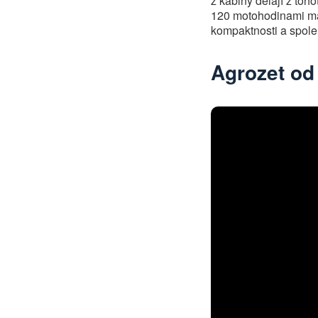
z kabiny dělají z toh
120 motohodinami má z
kompaktnosti a spoleh
Agrozet od 