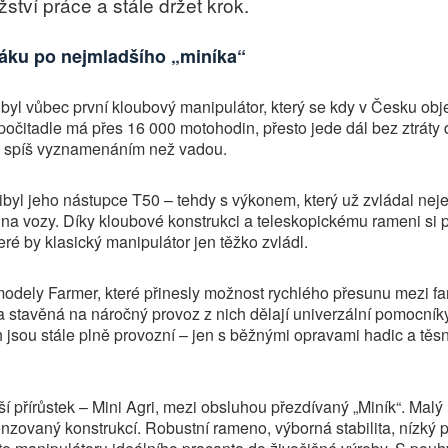
ství práce a stále držet krok.
áku po nejmladšího „miníka“
byl vůbec první kloubový manipulátor, který se kdy v Česku obj
očitadle má přes 16 000 motohodin, přesto jede dál bez ztráty 
u spíš vyznamenáním než vadou.
ibyl jeho nástupce T50 – tehdy s výkonem, který už zvládal nej
 na vozy. Díky kloubové konstrukci a teleskopickému rameni si po
eré by klasický manipulátor jen těžko zvládl.
 modely Farmer, které přinesly možnost rychlého přesunu mezi f
 stavěná na náročný provoz z nich dělají univerzální pomocníky.
sou stále plně provozní – jen s běžnými opravami hadic a těsně
 přírůstek – Mini Agri, mezi obsluhou přezdívaný „Miník“. Malý
zovaný konstrukcí. Robustní rameno, výborná stabilita, nízký pr