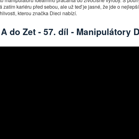
oto manipulátoru ideálního pracanta do živočišné výroby. S pou
atím kariéru před sebou, ale už teď je jasné, že jde o nejlepš
livosti, kterou značka Dieci nabízí.
A do Zet - 57. díl - Manipulátory D