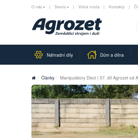
O nás
Servis
Volná místa
Kontakty
Č
Náhradní díly
Dům a dílna
Články
Manipulátory Dieci | 57. díl Agrozet od 