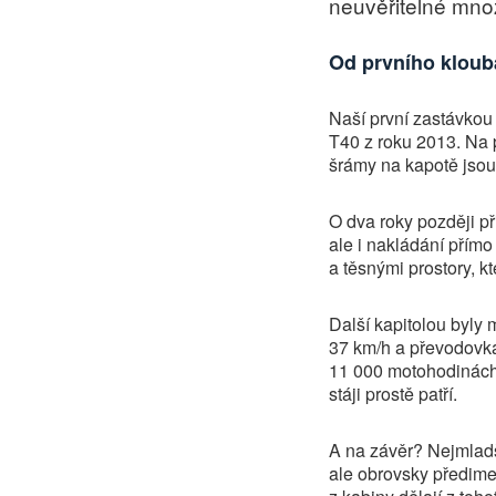
neuvěřitelné množ
Od prvního kloub
Naší první zastávkou 
T40 z roku 2013. Na p
šrámy na kapotě jso
O dva roky později př
ale i nakládání přímo
a těsnými prostory, kt
Další kapitolou byly
37 km/h a převodovka
11 000 motohodinách j
stáji prostě patří.
A na závěr? Nejmladší
ale obrovsky předimen