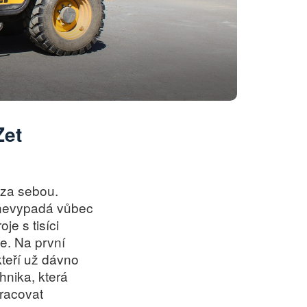
Zet
 za sebou.
“ nevypadá vůbec
je s tisíci
e. Na první
kteří už dávno
hnika, která
racovat