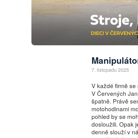
Manipulátor
7. listopadu 2025
V každé firmě se 
V Červených Janov
špatně. Právě sem 
motohodinami moh
pohled by se mohl
dosloužili. Opak 
denně slouží v n