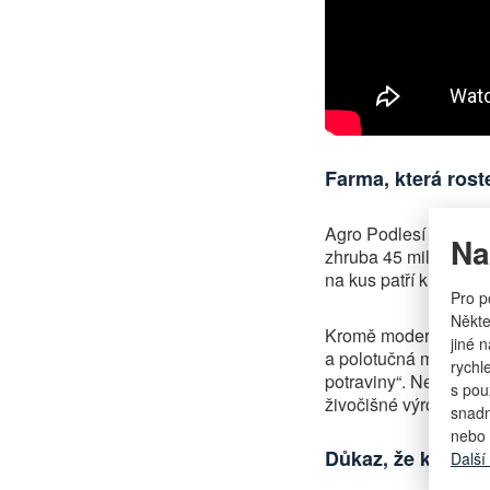
Farma, která rost
Agro Podlesí a. s. d
Na
zhruba 45 milionů lit
na kus patří k nejvyšš
Pro p
Někte
Kromě moderních stájí
jiné 
a polotučná mléka, t
rychl
potraviny“. Nechybí a
s pou
živočišné výroby.
snadn
nebo 
Důkaz, že kvalita 
Další