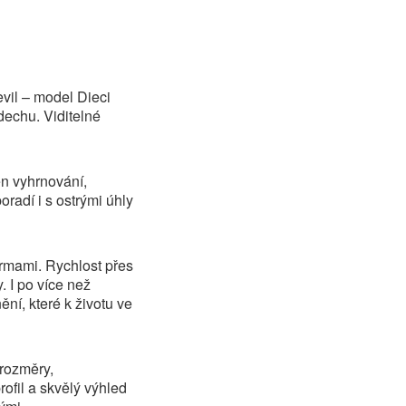
evil – model Dieci
dechu. Viditelné
en vyhrnování,
radí i s ostrými úhly
armami. Rychlost přes
 I po více než
ní, které k životu ve
 rozměry,
ofil a skvělý výhled