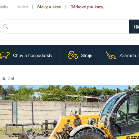
lánky
Video
Slevy a akce
Dárkové poukazy
Hledat
Chov a hospodářství
Stroje
Zahrada a
A do Zet