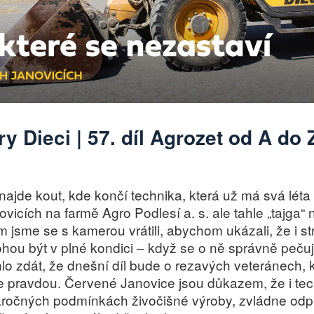
y Dieci | 57. díl Agrozet od A do 
najde kout, kde končí technika, která už má svá léta
icích na farmě Agro Podlesí a. s. ale tahle „tajga
jsme se s kamerou vrátili, abychom ukázali, že i stro
ou být v plné kondici – když se o ně správně pečuj
o zdát, že dnešní díl bude o rezavých veteránech, 
je pravdou. Červené Janovice jsou důkazem, že i tec
áročných podmínkách živočišné výroby, zvládne odp