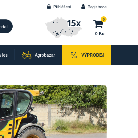
Přihlášení
Registrace
0
0 Kč
 les
Agrobazar
VÝPRODEJ