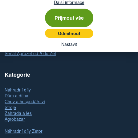
Dodání zboží
Další informace
Způsob platby
Odstoupení od kupní smlouvy
Přijmout vše
Reklamace zboží
Dárkové poukazy
Odmítnout
Slovník pojmů
Mapa stránek
Nastavit
Kontakty a pobočky
Seriál Agrozet od A do Zet
Kategorie
Náhradní díly
Dům a dílna
Chov a hospodářství
Stroje
Zahrada a les
Agrobazar
Náhradní díly Zetor