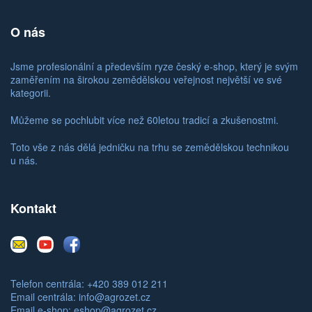
O nás
Jsme profesionální a především ryze český e-shop, který je svým
zaměřením na širokou zemědělskou veřejnost největší ve své
kategorii.
Můžeme se pochlubit více než 60letou tradicí a zkušenostmi.
Toto vše z nás dělá jedničku na trhu se zemědělskou technikou
u nás.
Kontakt
E-
Youtube
Facebook
mail
Telefon centrála: +420 389 012 211
Email centrála:
info@agrozet.cz
Email e-shop:
eshop@agrozet.cz