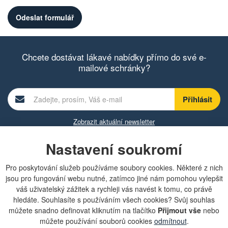
Chcete dostávat lákavé nabídky přímo do své e-
mailové schránky?
Zobrazit aktuální newsletter
Nastavení soukromí
Rychlá navigace
Pro poskytování služeb používáme soubory cookies. Některé z nich
jsou pro fungování webu nutné, zatímco jiné nám pomohou vylepšit
váš uživatelský zážitek a rychleji vás navést k tomu, co právě
Obchodní podmínky
hledáte. Souhlasíte s používáním všech cookies? Svůj souhlas
Zásady ochrany osobních údajů (GDPR)
Nastavení cookies
můžete snadno definovat kliknutím na tlačítko
Přijmout vše
nebo
Doprava
můžete používání souborů cookies
odmítnout
.