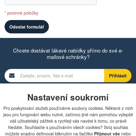
* povinné položky
Chcete dostávat lákavé nabídky přímo do své e-
mailové schránky?
Zobrazit aktuální newsletter
Nastavení soukromí
Pro poskytování služeb používáme soubory cookies. Některé z nich
Rychlá navigace
jsou pro fungování webu nutné, zatímco jiné nám pomohou vylepšit
váš uživatelský zážitek a rychleji vás navést k tomu, co právě
hledáte. Souhlasíte s používáním všech cookies? Svůj souhlas
Obchodní podmínky
můžete snadno definovat kliknutím na tlačítko
Přijmout vše
nebo
Zásady ochrany osobních údajů (GDPR)