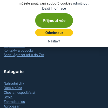
můžete používání souborů cookies
odmítnout
.
Nastavení cookies
Další informace
Doprava
Dodání zboží
Způsob platby
Přijmout vše
Odstoupení od kupní smlouvy
Reklamace zboží
Dárkové poukazy
Odmítnout
Nastavit
Slovník pojmů
Mapa stránek
Kontakty a pobočky
Seriál Agrozet od A do Zet
Kategorie
Náhradní díly
Dům a dílna
Chov a hospodářství
Stroje
Zahrada a les
Agrobazar