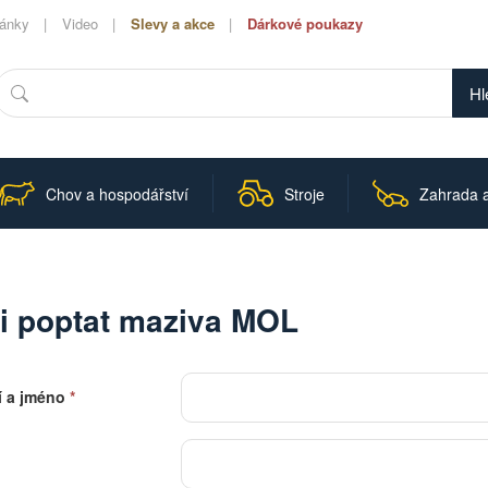
lánky
Video
Slevy a akce
Dárkové poukazy
Hledat
Chov a hospodářství
Stroje
Zahrada a
i poptat maziva MOL
í a jméno
*