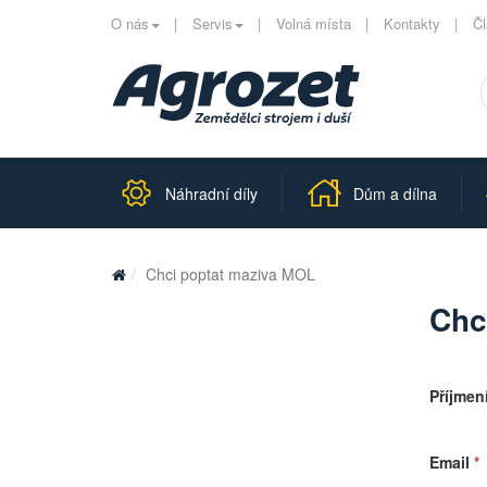
O nás
Servis
Volná místa
Kontakty
Č
Náhradní díly
Dům a dílna
Chci poptat maziva MOL
Chc
Příjmen
Email
*