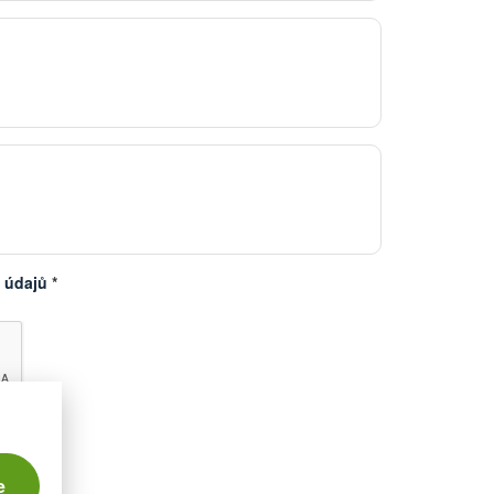
 údajů
*
e