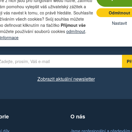
ré z nich jsou pro fungování webu nutné, zatímco
nám pomohou vylepšit váš uživatelský zážitek a
eji vás navést k tomu, co právě hledáte. Souhlasíte
Odmítnout
žíváním všech cookies? Svůj souhlas můžete
Nastavit
o definovat kliknutím na tlačítko
Přijmout vše
můžete používání souborů cookies
odmítnout
.
t lákavé nabídky přímo do své e-ma
 informace
Zobrazit aktuální newsletter
orie
O nás
 díly
Jsme profesionální a především 