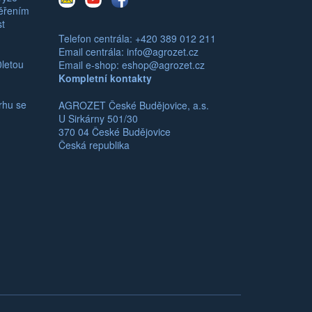
mail
měřením
st
Telefon centrála: +420 389 012 211
Email centrála:
info@agrozet.cz
0letou
Email e-shop:
eshop@agrozet.cz
Kompletní kontakty
rhu se
AGROZET České Budějovice, a.s.
U Sirkárny 501/30
370 04 České Budějovice
Česká republika