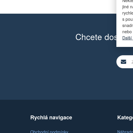
Někte
jiné 
rychl
s pou
snadn
nebo 
Chcete dostáva
Další
Rychlá navigace
Kateg
Obchodní podmínky
Náhradní