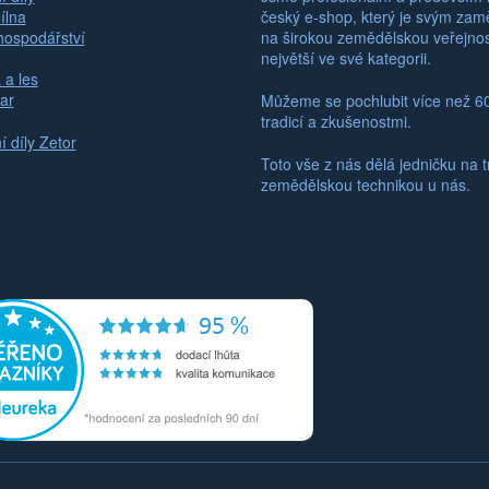
ílna
český e-shop, který je svým za
hospodářství
na širokou zemědělskou veřejno
největší ve své kategorii.
 a les
ar
Můžeme se pochlubit více než 6
tradicí a zkušenostmi.
 díly Zetor
Toto vše z nás dělá jedničku na t
zemědělskou technikou u nás.