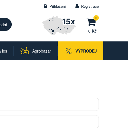
Přihlášení
Registrace
0
0 Kč
 les
Agrobazar
VÝPRODEJ