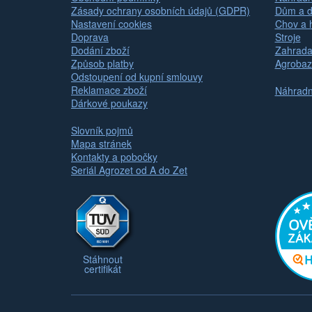
Zásady ochrany osobních údajů (GDPR)
Dům a d
Nastavení cookies
Chov a 
Doprava
Stroje
Dodání zboží
Zahrada
Způsob platby
Agrobaz
Odstoupení od kupní smlouvy
Reklamace zboží
Náhradní
Dárkové poukazy
Slovník pojmů
Mapa stránek
Kontakty a pobočky
Seriál Agrozet od A do Zet
Stáhnout
certifikát