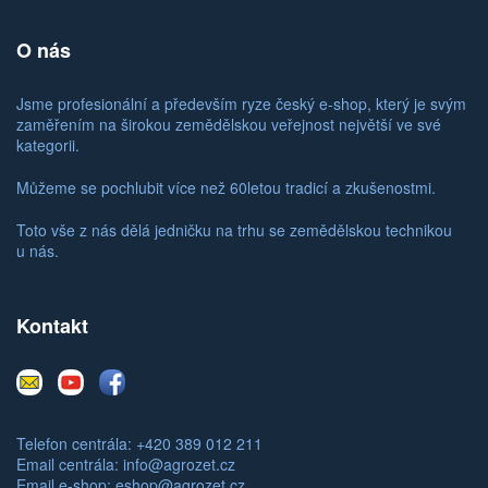
O nás
Jsme profesionální a především ryze český e-shop, který je svým
zaměřením na širokou zemědělskou veřejnost největší ve své
kategorii.
Můžeme se pochlubit více než 60letou tradicí a zkušenostmi.
Toto vše z nás dělá jedničku na trhu se zemědělskou technikou
u nás.
Kontakt
E-
Youtube
Facebook
mail
Telefon centrála: +420 389 012 211
Email centrála:
info@agrozet.cz
Email e-shop:
eshop@agrozet.cz