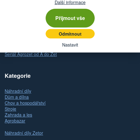
Dodání zboží
Další informace
Způsob platby
Odstoupení od kupní smlouvy
Přijmout vše
Reklamace zboží
Dárkové poukazy
Odmítnout
Slovník pojmů
Mapa stránek
Nastavit
Kontakty a pobočky
Seriál Agrozet od A do Zet
Kategorie
Náhradní díly
Dům a dílna
Chov a hospodářství
Stroje
Zahrada a les
Agrobazar
Náhradní díly Zetor