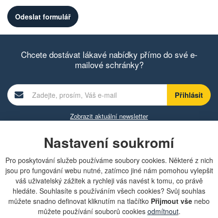
Chcete dostávat lákavé nabídky přímo do své e-
mailové schránky?
Zobrazit aktuální newsletter
Nastavení soukromí
Rychlá navigace
Pro poskytování služeb používáme soubory cookies. Některé z nich
jsou pro fungování webu nutné, zatímco jiné nám pomohou vylepšit
váš uživatelský zážitek a rychleji vás navést k tomu, co právě
Obchodní podmínky
hledáte. Souhlasíte s používáním všech cookies? Svůj souhlas
Zásady ochrany osobních údajů (GDPR)
Nastavení cookies
můžete snadno definovat kliknutím na tlačítko
Přijmout vše
nebo
Doprava
můžete používání souborů cookies
odmítnout
.