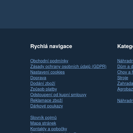
Rychlá navigace
Kateg
Obchodní podmínky
Náhradní
Zásady ochrany osobních údajů (GDPR)
Dům a d
Nastavení cookies
Chov a 
Doprava
Stroje
Dodání zboží
Zahrada
Způsob platby
Agrobaz
Odstoupení od kupní smlouvy
Reklamace zboží
Náhradní
Dárkové poukazy
Slovník pojmů
Mapa stránek
Kontakty a pobočky