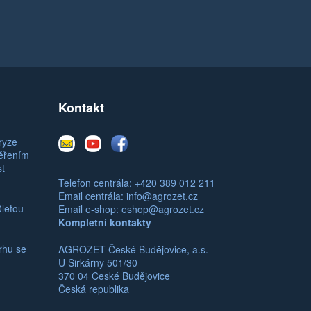
Kontakt
E-
Youtube
Facebook
ryze
mail
měřením
st
Telefon centrála: +420 389 012 211
Email centrála:
info@agrozet.cz
0letou
Email e-shop:
eshop@agrozet.cz
Kompletní kontakty
rhu se
AGROZET České Budějovice, a.s.
U Sirkárny 501/30
370 04 České Budějovice
Česká republika