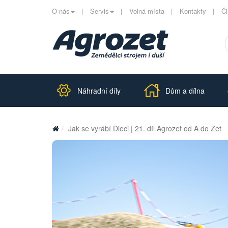
O nás
Servis
Volná místa
Kontakty
Č
Náhradní díly
Dům a dílna
Jak se vyrábí Dieci | 21. díl Agrozet od A do Zet