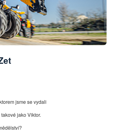
Zet
iktorem jsme se vydali
takové jako Viktor.
emědělství?