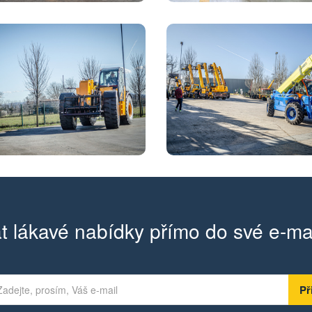
t lákavé nabídky přímo do své e-ma