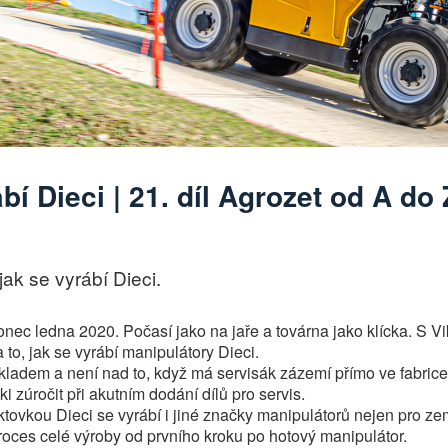
bí Dieci | 21. díl Agrozet od A do 
jak se vyrábí Dieci.
nec ledna 2020. Počasí jako na jaře a továrna jako klícka. S V
a to, jak se vyrábí manipulátory Dieci.
kladem a není nad to, když má servisák zázemí přímo ve fabrice 
ki zúročit při akutním dodání dílů pro servis.
aktovkou Dieci se vyrábí i jiné značky manipulátorů nejen pro z
proces celé výroby od prvního kroku po hotový manipulátor.