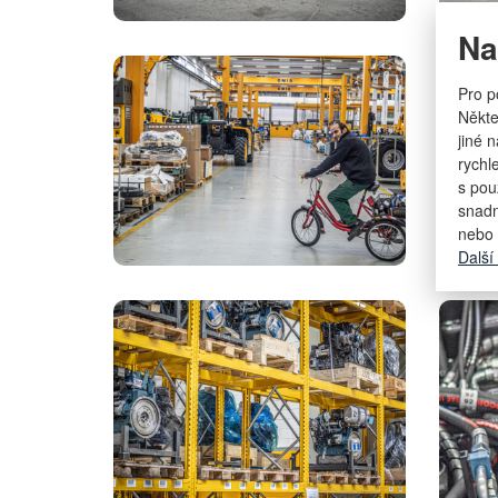
Na
Pro p
Někte
jiné 
rychl
s pou
snadn
nebo 
Další