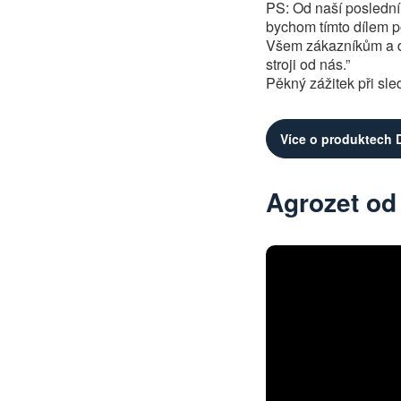
PS: Od naší poslední 
bychom tímto dílem po
Všem zákazníkům a div
stroji od nás.”
Pěkný zážitek při sled
Více o
produktech D
Agrozet od 