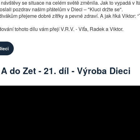
návštěvy se situace na celém světě změnila. Jak to vypadá v Itál
slali pozdrav našim přátelům v Dieci – "Kluci držte se".
ákům přejeme dobré zítřky a pevné zdraví. A jak říká Viktor: “T
ování tohoto dílu vám přejí V.R.V. - Víťa, Radek a Viktor.
ieci
A do Zet - 21. díl - Výroba Dieci