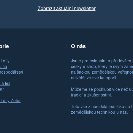
Zobrazit aktuální newsletter
orie
O nás
 díly
Jsme profesionální a především 
ílna
český e-shop, který je svým za
hospodářství
na širokou zemědělskou veřejno
největší ve své kategorii.
 a les
ar
Můžeme se pochlubit více než 6
tradicí a zkušenostmi.
 díly Zetor
Toto vše z nás dělá jedničku na t
zemědělskou technikou u nás.