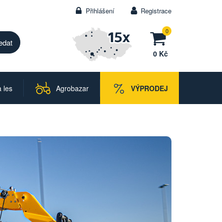
Přihlášení
Registrace
0
0 Kč
 les
Agrobazar
VÝPRODEJ