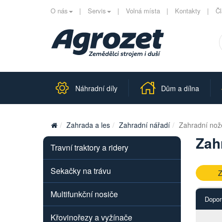
O nás
Servis
Volná místa
Kontakty
Č
Náhradní díly
Dům a dílna
Zahrada a les
Zahradní nářadí
Zahradní nož
Zah
Travní traktory a ridery
Sekačky na trávu
Z
Multifunkční nosiče
Dopor
Křovinořezy a vyžínače