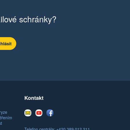
ilové schránky?
Kontakt
E-
Youtube
Facebook
ryze
mail
měřením
st
Telefon centrála: +420 389 012 211