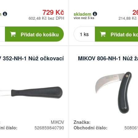
729 Kč
2
m
skladem
602,48 Kč bez DPH
214,88 Kč
více než 5 ks
Počet
Počet
kusů
kusů
Přidat do košíku
Přidat do k
 352-NH-1 Nůž očkovací
MIKOV 806-NH-1 Nůž ž
:
MIKOV
Značka:
í číslo:
526859840790
Obchodní číslo:
50806