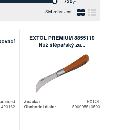
730,-
Vyberte
Blokový
Řádkový
Styl zobrazení:
EXTOL PREMIUM 8855110
kovací
Nůž štěpařský za...
branded
Značka:
EXTOL
1420162
Obchodní číslo:
500905510500