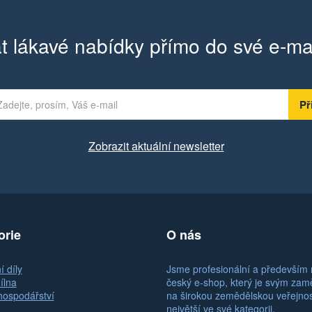
t lákavé nabídky přímo do své e-ma
Zobrazit aktuální newsletter
orie
O nás
 díly
Jsme profesionální a především 
ílna
český e-shop, který je svým za
hospodářství
na širokou zemědělskou veřejno
největší ve své kategorii.