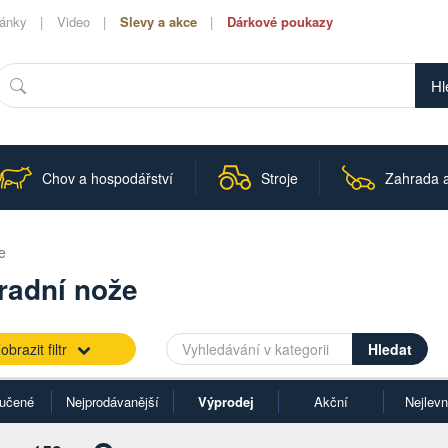
lánky
Video
Slevy a akce
Dárkové poukazy
Hledat
Chov a hospodářství
Stroje
Zahrada a
e
radní nože
obrazit filtr
učené
Nejprodávanější
Výprodej
Akční
Nejlevn