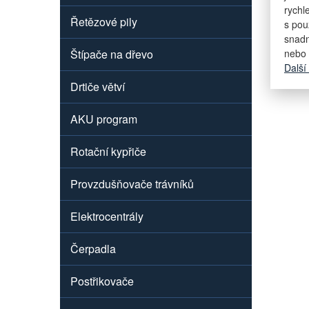
rychl
Řetězové pily
s pou
snadn
Štípače na dřevo
nebo 
Další
Drtiče větví
AKU program
Rotační kypřiče
Provzdušňovače trávníků
Elektrocentrály
Čerpadla
Postřikovače