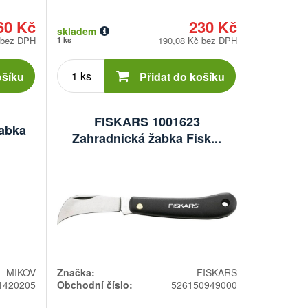
60 Kč
230 Kč
skladem
 bez DPH
190,08 Kč bez DPH
1 ks
Počet
kusů
ošíku
Přidat do košíku
FISKARS 1001623
abka
Zahradnická žabka Fisk...
MIKOV
Značka:
FISKARS
1420205
Obchodní číslo:
526150949000