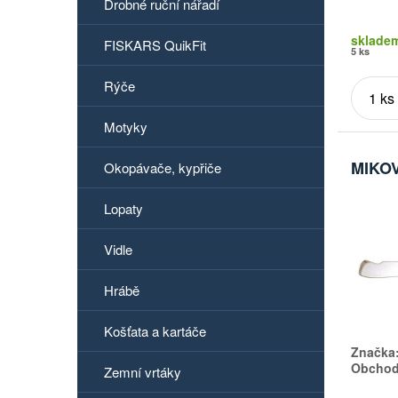
Drobné ruční nářadí
sklade
FISKARS QuikFit
5 ks
Rýče
Motyky
MIKOV
Okopávače, kypřiče
Lopaty
Vidle
Hrábě
Košťata a kartáče
Značka
Obchodn
Zemní vrtáky