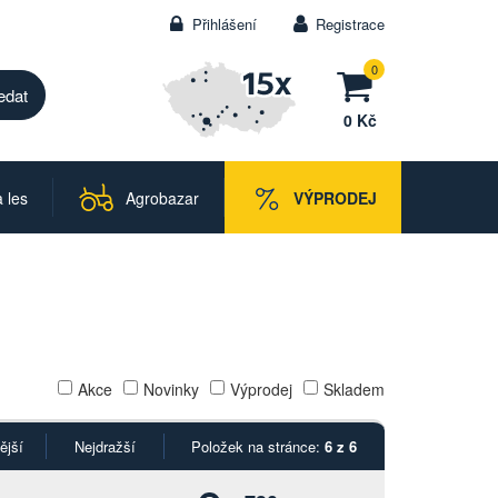
Přihlášení
Registrace
0
0 Kč
 les
Agrobazar
VÝPRODEJ
Akce
Novinky
Výprodej
Skladem
ější
Nejdražší
Položek na stránce:
6 z 6