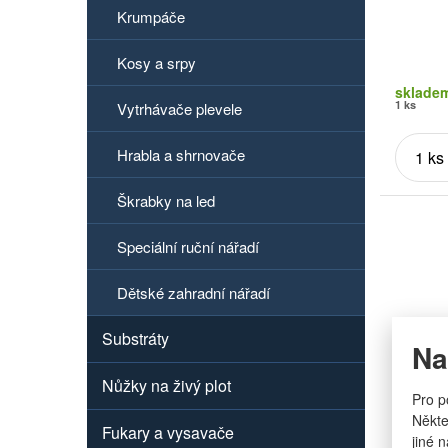
Krumpáče
Kosy a srpy
sklade
1 ks
Vytrhávače plevele
Hrabla a shrnovače
Škrabky na led
Speciální ruční nářadí
Dětské zahradní nářadí
Substráty
Na
Nůžky na živý plot
Pro p
Někte
Fukary a vysavače
jiné 