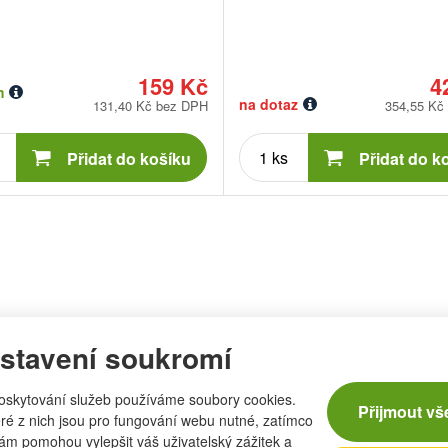
159 Kč
4
m
na dotaz
131,40 Kč bez DPH
354,55 Kč
Počet
Počet
kusů
kusů
Přidat do košíku
Přidat do k
stavení soukromí
oskytování služeb používáme soubory cookies.
Přijmout vš
ré z nich jsou pro fungování webu nutné, zatímco
nám pomohou vylepšit váš uživatelský zážitek a