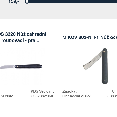
159,-
Vyberte
S 3320 Nůž zahradní
MIKOV 803-NH-1 Nůž oč
roubovací - pra...
:
KDS Sedlčany
Značka:
Un
í číslo:
503320621640
Obchodní číslo:
50803