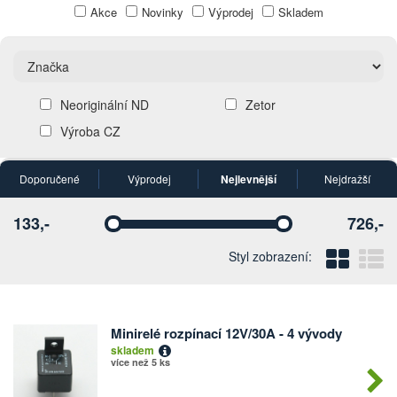
Akce
Novinky
Výprodej
Skladem
Neoriginální ND
Zetor
Výroba CZ
Doporučené
Výprodej
Nejlevnější
Nejdražší
133,-
726,-
Vyberte
Vyberte
Blo
Ř
Styl zobrazení:
Minirelé rozpínací 12V/30A - 4 vývody
Počet
skladem
kusů
více než 5 ks