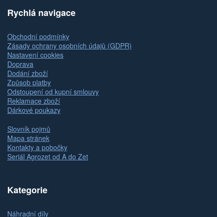
Rychlá navigace
Obchodní podmínky
Zásady ochrany osobních údajů (GDPR)
Nastavení cookies
Doprava
Dodání zboží
Způsob platby
Odstoupení od kupní smlouvy
Reklamace zboží
Dárkové poukazy
Slovník pojmů
Mapa stránek
Kontakty a pobočky
Seriál Agrozet od A do Zet
Kategorie
Náhradní díly