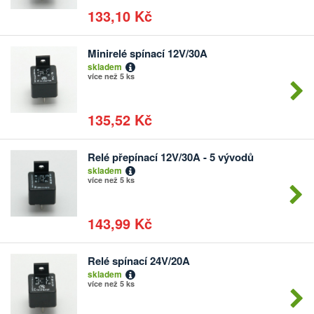
133,10 Kč
Minirelé spínací 12V/30A
Počet
skladem
kusů
více než 5 ks
135,52 Kč
Relé přepínací 12V/30A - 5 vývodů
Počet
skladem
kusů
více než 5 ks
143,99 Kč
Relé spínací 24V/20A
Počet
skladem
kusů
více než 5 ks