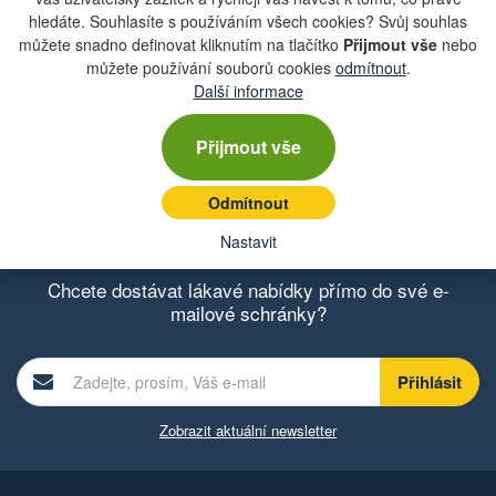
417,45 Kč
hledáte. Souhlasíte s používáním všech cookies? Svůj souhlas
můžete snadno definovat kliknutím na tlačítko
Přijmout vše
nebo
můžete používání souborů cookies
odmítnout
.
62455721, 938751 Přepínač směrových
Počet
Další informace
sv...
kusů
skladem
více než 5 ks
Přijmout vše
726 Kč
Odmítnout
Nastavit
Chcete dostávat lákavé nabídky přímo do své e-
mailové schránky?
Zobrazit aktuální newsletter