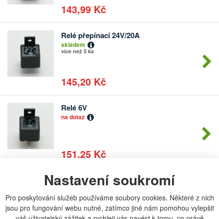
143,99 Kč
Relé přepínací 24V/20A
Počet
skladem
kusů
více než 5 ks
145,20 Kč
Relé 6V
Počet
na dotaz
kusů
151,25 Kč
Nastavení soukromí
59115782, 86350903 Relé regulační 14V
Počet
...
kusů
Pro poskytování služeb používáme soubory cookies. Některé z nich
skladem
více než 5 ks
jsou pro fungování webu nutné, zatímco jiné nám pomohou vylepšit
váš uživatelský zážitek a rychleji vás navést k tomu, co právě