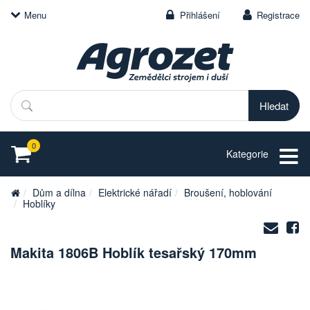
Menu
Přihlášení
Registrace
Hledat
0
Kategorie
Dům a dílna
Elektrické nářadí
Broušení, hoblování
Hoblíky
Zasl
S
na
Makita 1806B Hoblík tesařský 170mm
e-
mail