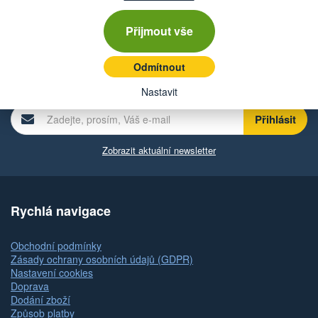
Katalogová čísla
Přijmout vše
Chcete dostávat lákavé nabídky přímo do své e-
Odmítnout
mailové schránky?
Nastavit
Zobrazit aktuální newsletter
Rychlá navigace
Obchodní podmínky
Zásady ochrany osobních údajů (GDPR)
Nastavení cookies
Doprava
Dodání zboží
Způsob platby