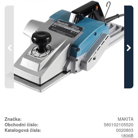
Předchozí
Násl
Značka:
MAKITA
Obchodní číslo:
580102105520
Katalogová čísla:
0020803
1806B