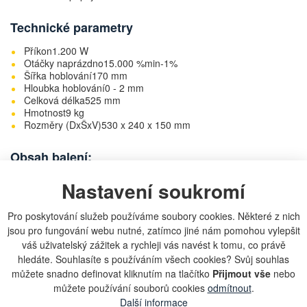
Technické parametry
Příkon1.200 W
Otáčky naprázdno15.000 %min-1%
Šířka hoblování170 mm
Hloubka hoblování0 - 2 mm
Celková délka525 mm
Hmotnost9 kg
Rozměry (DxŠxV)530 x 240 x 150 mm
Obsah balení:
Dřevěný přepravní box (821137-8)
Nastavení soukromí
HSS nůž (nainstalovaný) (793186-4)
Držák pro broušení (123006-2)
Pro poskytování služeb používáme soubory cookies. Některé z nich
Odsávací adaptér (414499-7)
Paralelní doraz (123053-3)
jsou pro fungování webu nutné, zatímco jiné nám pomohou vylepšit
Inbusový klíč (783202-0)
váš uživatelský zážitek a rychleji vás navést k tomu, co právě
hledáte. Souhlasíte s používáním všech cookies? Svůj souhlas
můžete snadno definovat kliknutím na tlačítko
Přijmout vše
nebo
Parametry
můžete používání souborů cookies
odmítnout
.
Další informace