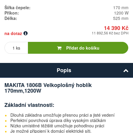
Šířka čepele:
170 mm
Příkon:
1200 W
Délka:
525 mm
14 390 Kč
na dotaz
11 892,56 Kč bez DPH
Počet
kusů
Přidat do košíku
Popis
MAKITA 1806B Velkoplošný hoblík
170mm,1200W
Základní vlastnosti:
Dlouhá základna umožňuje přesnou práci a jisté vedení
Perfektní povrchová úprava díky vysokým otáčkám
Nízko umístěné těžiště umožňuje pohodlnou práci
Je možné připojení k domácí elektrické síti.