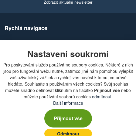
Zobrazit aktuální newsletter
Rychlá navigace
Obchodní podmínky
Zásady ochrany osobních údajů (GDPR)
Nastavení soukromí
Nastavení cookies
Doprava
Pro poskytování služeb používáme soubory cookies. Některé z nich
Dodání zboží
jsou pro fungování webu nutné, zatímco jiné nám pomohou vylepšit
Způsob platby
váš uživatelský zážitek a rychleji vás navést k tomu, co právě
Odstoupení od kupní smlouvy
Reklamace zboží
hledáte. Souhlasíte s používáním všech cookies? Svůj souhlas
Dárkové poukazy
můžete snadno definovat kliknutím na tlačítko
Přijmout vše
nebo
můžete používání souborů cookies
odmítnout
.
Slovník pojmů
Další informace
Mapa stránek
Kontakty a pobočky
Přijmout vše
Seriál Agrozet od A do Zet
Odmítnout