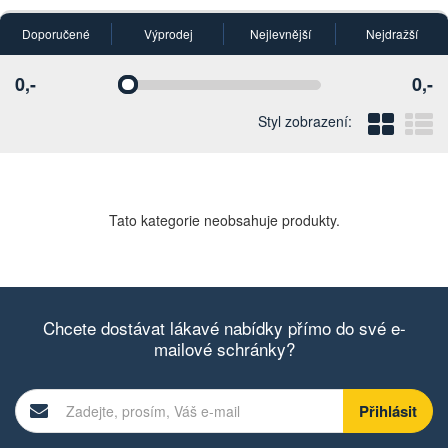
Doporučené
Výprodej
Nejlevnější
Nejdražší
0,-
0,-
Vyberte
Vyberte
Blo
Ř
Styl zobrazení:
Tato kategorie neobsahuje produkty.
Chcete dostávat lákavé nabídky přímo do své e-
mailové schránky?